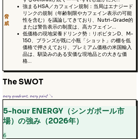
強まるHSA／カフェイン規制：当局はエナジード
リンクの規制（年齢制限やカフェイン表示の可能
脅
性を含む）を議論してきており、Nutri-Grade的
威
または警告表示の制度は、高カフェイン…
低価格の現地栄養ドリンク勢：リポビタンD、M-
150、ブランズが既に小瓶「ショット」の棚を低
価格で押さえており、プレミアム価格の米国輸入
品は、馴染みのある安価な現地品との大きな価
格…
The SWOT
every quadrant, every point ↘
5-hour ENERGY（シンガポール市
場）の強み（2026年）
6