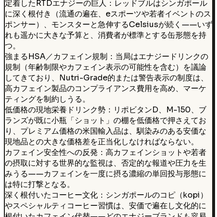
定着したRTDエナジーの巨人：レッドブルはシンガポール
に深く根付き（流通の遍在、eスポーツや若者イベントのス
ポンサー）、モンスターと急伸するCelsiusが続く——いず
れも遥かに大きな予算と、消費者が標準とする缶形態を持
つ。
強まるHSA／カフェイン規制：当局はエナジードリンクの
規制（年齢制限やカフェイン表示の可能性を含む）を議論
してきており、Nutri-Grade的または警告表示の制度は、
高カフェイン製品のコンプライアンス費用を高め、マーケ
ティングを制約しうる。
低価格の現地栄養ドリンク勢：リポビタンD、M-150、ブ
ランズが既に小瓶「ショット」の棚を低価格で押さえてお
り、プレミアム価格の米国輸入品は、馴染みのある安価な
現地品との大きな価格差を正当化しなければならない。
カフェイン安全性への反発：高カフェインショットや若者
の摂取に対する世界的な監視は、否定的な報道や圧力を生
みうる——カフェインを一度に摂る濃縮の単回投与形態に
は特に打撃となる。
深く根付いたコーヒー文化：シンガポールのコピ（kopi）
やスペシャルティコーヒー習慣は、安価で遍在し文化的に
根付いたカフェイン代替——どのエナジーブランドも容易