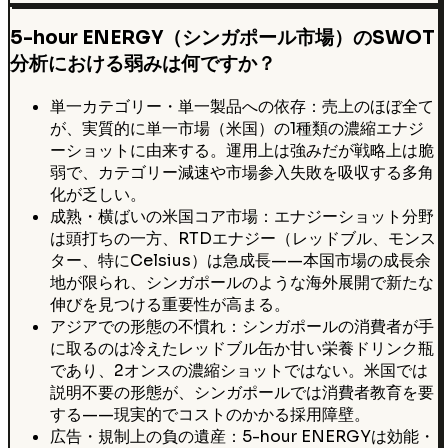
5-hour ENERGY（シンガポール市場）のSWOT
分析における弱みは何ですか？
単一カテゴリー・単一製品への依存：売上のほぼ全て
が、実質的に単一市場（米国）の1種類の濃縮エナジ
ーショットに由来する。運用上は強みだが戦略上は脆
弱で、カテゴリー減速や市場参入失敗を吸収する多角
化が乏しい。
成熟・横ばいの米国コア市場：エナジーショット分野
は頭打ちの一方、RTDエナジー（レッドブル、モンス
ター、特にCelsius）は急成長——本国市場の成長余
地が限られ、シンガポールのような海外展開で新たな
伸びを見つける重要性が高まる。
アジアでの形態の不慣れ：シンガポールの消費者が手
に取るのは冷えたレッドブル缶か甘い栄養ドリンク瓶
であり、2オンスの濃縮ショットではない。米国では
説明不要の形態が、シンガポールでは消費者教育を要
する——現実的でコストのかかる採用障壁。
広告・規制上の負の遺産：5-hour ENERGYは効能・