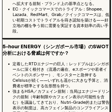
へ拡大する規制・ブランド上の基準点となる。
EC・クイックコマースでのトライアル：Shopee、
Lazada、RedMart、Grab／クイックコマースは、低
い初期コストでトライアルを蒔き認知を築ける——好
立地の棚を争う前に需要を実証する資本効率の高い手
段。
5-hour ENERGY（シンガポール市場）のSWOT
分析における脅威は何ですか？
定着したRTDエナジーの巨人：レッドブルはシンガポ
ールに深く根付き（流通の遍在、eスポーツや若者イ
ベントのスポンサー）、モンスターと急伸する
Celsiusが続く——いずれも遥かに大きな予算と、消
費者が標準とする缶形態を持つ。
強まるHSA／カフェイン規制：当局はエナジードリン
クの規制（年齢制限やカフェイン表示の可能性を含
む）を議論してきており、Nutri-Grade的または警告
表示の制度は、高カフェイン製品のコンプライアンス