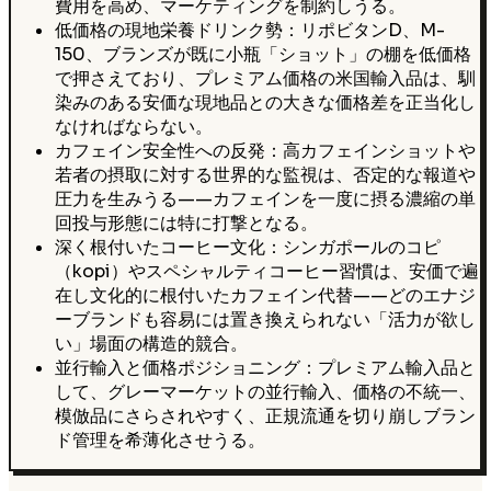
費用を高め、マーケティングを制約しうる。
低価格の現地栄養ドリンク勢：リポビタンD、M-
150、ブランズが既に小瓶「ショット」の棚を低価格
で押さえており、プレミアム価格の米国輸入品は、馴
染みのある安価な現地品との大きな価格差を正当化し
なければならない。
カフェイン安全性への反発：高カフェインショットや
若者の摂取に対する世界的な監視は、否定的な報道や
圧力を生みうる——カフェインを一度に摂る濃縮の単
回投与形態には特に打撃となる。
深く根付いたコーヒー文化：シンガポールのコピ
（kopi）やスペシャルティコーヒー習慣は、安価で遍
在し文化的に根付いたカフェイン代替——どのエナジ
ーブランドも容易には置き換えられない「活力が欲し
い」場面の構造的競合。
並行輸入と価格ポジショニング：プレミアム輸入品と
して、グレーマーケットの並行輸入、価格の不統一、
模倣品にさらされやすく、正規流通を切り崩しブラン
ド管理を希薄化させうる。