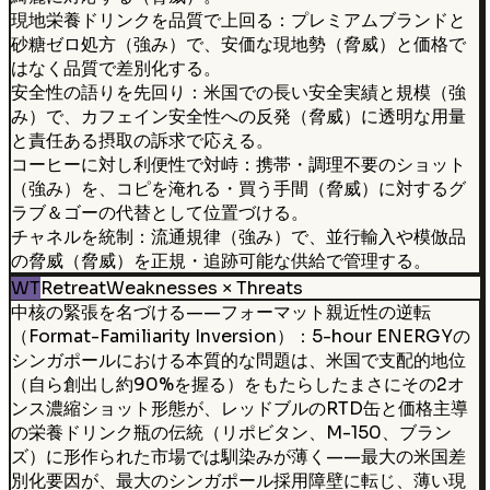
現地栄養ドリンクを品質で上回る：プレミアムブランドと
砂糖ゼロ処方（強み）で、安価な現地勢（脅威）と価格で
はなく品質で差別化する。
安全性の語りを先回り：米国での長い安全実績と規模（強
み）で、カフェイン安全性への反発（脅威）に透明な用量
と責任ある摂取の訴求で応える。
コーヒーに対し利便性で対峙：携帯・調理不要のショット
（強み）を、コピを淹れる・買う手間（脅威）に対するグ
ラブ＆ゴーの代替として位置づける。
チャネルを統制：流通規律（強み）で、並行輸入や模倣品
の脅威（脅威）を正規・追跡可能な供給で管理する。
WT
Retreat
Weaknesses × Threats
中核の緊張を名づける——フォーマット親近性の逆転
（Format-Familiarity Inversion）：5-hour ENERGYの
シンガポールにおける本質的な問題は、米国で支配的地位
（自ら創出し約90%を握る）をもたらしたまさにその2オ
ンス濃縮ショット形態が、レッドブルのRTD缶と価格主導
の栄養ドリンク瓶の伝統（リポビタン、M-150、ブラン
ズ）に形作られた市場では馴染みが薄く——最大の米国差
別化要因が、最大のシンガポール採用障壁に転じ、薄い現