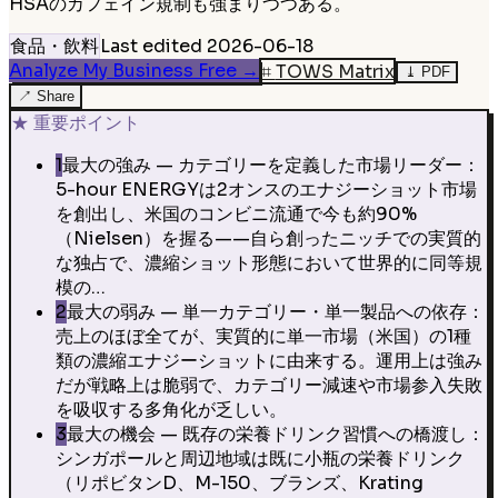
HSAのカフェイン規制も強まりつつある。
食品・飲料
Last edited
2026-06-18
Analyze My Business Free
→
⌗
TOWS Matrix
⤓
PDF
↗
Share
★
重要ポイント
1
最大の強み — カテゴリーを定義した市場リーダー：
5-hour ENERGYは2オンスのエナジーショット市場
を創出し、米国のコンビニ流通で今も約90%
（Nielsen）を握る——自ら創ったニッチでの実質的
な独占で、濃縮ショット形態において世界的に同等規
模の…
2
最大の弱み — 単一カテゴリー・単一製品への依存：
売上のほぼ全てが、実質的に単一市場（米国）の1種
類の濃縮エナジーショットに由来する。運用上は強み
だが戦略上は脆弱で、カテゴリー減速や市場参入失敗
を吸収する多角化が乏しい。
3
最大の機会 — 既存の栄養ドリンク習慣への橋渡し：
シンガポールと周辺地域は既に小瓶の栄養ドリンク
（リポビタンD、M-150、ブランズ、Krating