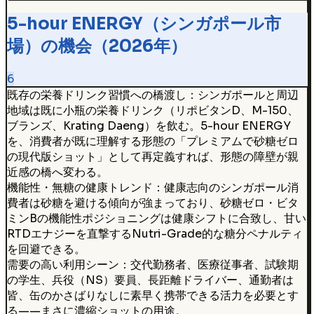
5-hour ENERGY（シンガポール市
場）の機会（2026年）
6
既存の栄養ドリンク習慣への橋渡し：シンガポールと周辺
地域は既に小瓶の栄養ドリンク（リポビタンD、M-150、
ブランズ、Krating Daeng）を飲む。5-hour ENERGY
を、消費者が既に理解する形態の「プレミアムで砂糖ゼロ
の現代版ショット」として再定義すれば、形態の障壁が親
近感の橋へ変わる。
機能性・無糖の健康トレンド：健康志向のシンガポール消
費者は砂糖を避ける傾向が強まっており、砂糖ゼロ・ビタ
ミンBの機能性ポジショニングは健康シフトに合致し、甘い
RTDエナジーを直撃するNutri-Grade的な糖分ペナルティ
を回避できる。
需要の高い利用シーン：交代勤務者、医療従事者、試験期
の学生、兵役（NS）要員、長距離ドライバー、通勤者は
皆、缶のかさばりなしに素早く携帯できる活力を必要とす
る——まさに濃縮ショットの用途。