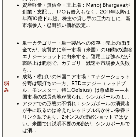
資産軽量・無借金・非上場：Manoj Bhargavaが
創業・支配し、IPOも借入もなく、2011年以降は
年商10億ドル超。株主や貸し手の圧力なしに、新
市場参入・忍耐強い価格設定…
単一カテゴリー・単一製品への依存：売上のほぼ
全てが、実質的に単一市場（米国）の1種類の濃縮
エナジーショットに由来する。運用上は強みだが
戦略上は脆弱で、カテゴリー減速や市場参入失敗
を…
成熟・横ばいの米国コア市場：エナジーショット
弱
分野は頭打ちの一方、RTDエナジー（レッドブ
み
ル、モンスター、特にCelsius）は急成長——本
国市場の成長余地が限られ、シンガポールのよ…
アジアでの形態の不慣れ：シンガポールの消費者
が手に取るのは冷えたレッドブル缶か甘い栄養ド
リンク瓶であり、2オンスの濃縮ショットではな
い。米国では説明不要の形態が、シンガポールで
は消…