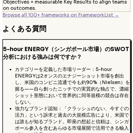
Objectives + measurable Key Results to align teams
on outcomes.
Browse all 100+ frameworks on FrameworkList →
よくある質問
5-hour ENERGY（シンガポール市場）のSWOT
分析における強みは何ですか？
カテゴリーを定義した市場リーダー：5-hour
ENERGYは2オンスのエナジーショット市場を創出
し、米国のコンビニ流通で今も約90%（Nielsen）を
握る——自ら創ったニッチでの実質的な独占で、濃縮
ショット形態において世界的に同等規模の競合は存在
しない。
強力なブランド認知：「クラッシュのない、今すぐの
活力」という訴求と過去の大規模広告により、米国で
は誰もが知るブランド。即座の想起と信頼は、シンガ
ポール参入を含むあらゆる市場展開で活用できる輸入