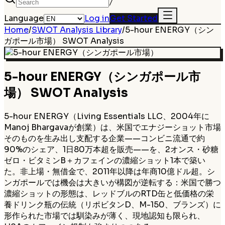
/
Language
Log in
Get Started
Home
/
SWOT Analysis Library
/
5-hour ENERGY（シン
ガポール市場）
SWOT Analysis
5-hour ENERGY（シンガポール市
場）
SWOT Analysis
5-hour ENERGY（Living Essentials LLC、2004年に
Manoj Bhargavaが創業）は、米国でエナジーショット市場
そのものを生み出し支配する企業——コンビニ流通で約
90%のシェア、1日80万本超を販売——を、2オンス・砂糖
ゼロ・ビタミンB＋カフェインの濃縮ショット1本で築い
た。非上場・無借金で、2011年以降は年商10億ドル超。シ
ンガポールでは機会は大きいが構図が逆転する：米国で勝つ
濃縮ショットの形態は、レッドブルのRTD缶と低価格の栄
養ドリンク瓶の伝統（リポビタンD、M-150、ブランズ）に
形作られた市場では馴染みが薄く、現地認知も限られ、