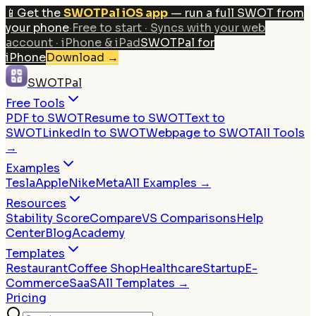
📱
Get the
SWOTPal iOS app
— run a full SWOT from
your phone
·
Free to start · Syncs with your web
account · iPhone & iPad
SWOTPal for
iPhone
Download
→
SWOTPal
Free Tools
PDF to SWOT
Resume to SWOT
Text to
SWOT
LinkedIn to SWOT
Webpage to SWOT
All Tools
→
Examples
Tesla
Apple
Nike
Meta
All Examples →
Resources
Stability Score
Compare
VS Comparisons
Help
Center
Blog
Academy
Templates
Restaurant
Coffee Shop
Healthcare
Startup
E-
Commerce
SaaS
All Templates →
Pricing