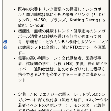
既存の栄養ドリンク習慣への橋渡し：シンガポー
ルと周辺地域は既に小瓶の栄養ドリンク（リポビ
タンD、M-150、ブランズ、Krating Daeng）を
飲む。5-hour…
機能性・無糖の健康トレンド：健康志向のシンガ
ポール消費者は砂糖を避ける傾向が強まってお
機
り、砂糖ゼロ・ビタミンBの機能性ポジショニング
会
は健康シフトに合致し、甘いRTDエナジーを直撃
す…
需要の高い利用シーン：交代勤務者、医療従事
者、試験期の学生、兵役（NS）要員、長距離ドラ
イバー、通勤者は皆、缶のかさばりなしに素早く
携帯できる活力を必要とする——まさに濃縮ショ
ット…
定着したRTDエナジーの巨人：レッドブルはシン
ガポールに深く根付き（流通の遍在、eスポーツや
若者イベントのスポンサー）、モンスターと急伸
するCelsiusが続く——いずれも遥かに大…