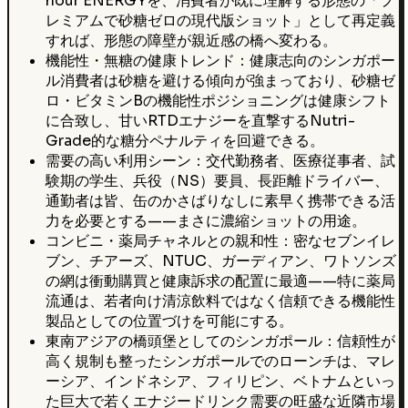
hour ENERGYを、消費者が既に理解する形態の「プ
レミアムで砂糖ゼロの現代版ショット」として再定義
すれば、形態の障壁が親近感の橋へ変わる。
機能性・無糖の健康トレンド：健康志向のシンガポー
ル消費者は砂糖を避ける傾向が強まっており、砂糖ゼ
ロ・ビタミンBの機能性ポジショニングは健康シフト
に合致し、甘いRTDエナジーを直撃するNutri-
Grade的な糖分ペナルティを回避できる。
需要の高い利用シーン：交代勤務者、医療従事者、試
験期の学生、兵役（NS）要員、長距離ドライバー、
通勤者は皆、缶のかさばりなしに素早く携帯できる活
力を必要とする——まさに濃縮ショットの用途。
コンビニ・薬局チャネルとの親和性：密なセブンイレ
ブン、チアーズ、NTUC、ガーディアン、ワトソンズ
の網は衝動購買と健康訴求の配置に最適——特に薬局
流通は、若者向け清涼飲料ではなく信頼できる機能性
製品としての位置づけを可能にする。
東南アジアの橋頭堡としてのシンガポール：信頼性が
高く規制も整ったシンガポールでのローンチは、マレ
ーシア、インドネシア、フィリピン、ベトナムといっ
た巨大で若くエナジードリンク需要の旺盛な近隣市場