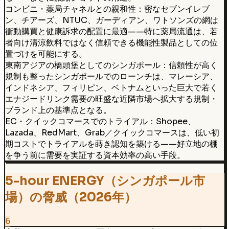
コンビニ・薬局チャネルとの親和性：密なセブンイレブ
ン、チアーズ、NTUC、ガーディアン、ワトソンズの網は
衝動購買と健康訴求の配置に最適——特に薬局流通は、若
者向け清涼飲料ではなく信頼できる機能性製品としての位
置づけを可能にする。
東南アジアの橋頭堡としてのシンガポール：信頼性が高く
規制も整ったシンガポールでのローンチは、マレーシア、
インドネシア、フィリピン、ベトナムといった巨大で若く
エナジードリンク需要の旺盛な近隣市場へ拡大する規制・
ブランド上の基準点となる。
EC・クイックコマースでのトライアル：Shopee、
Lazada、RedMart、Grab／クイックコマースは、低い初
期コストでトライアルを蒔き認知を築ける——好立地の棚
を争う前に需要を実証する資本効率の高い手段。
5-hour ENERGY（シンガポール市
場）の脅威（2026年）
6