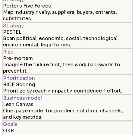
Porter's Five Forces
Map industry rivalry, suppliers, buyers, entrants,
substitutes.
Strategy
PESTEL
Scan political, economic, social, technological,
environmental, legal forces.
Risk
Pre-mortem
Imagine the failure first, then work backwards to
prevent it.
Prioritization
RICE Scoring
Prioritize by reach × impact × confidence ÷ effort.
Business model
Lean Canvas
One-page model for problem, solution, channels,
and key metrics.
Goals
OKR