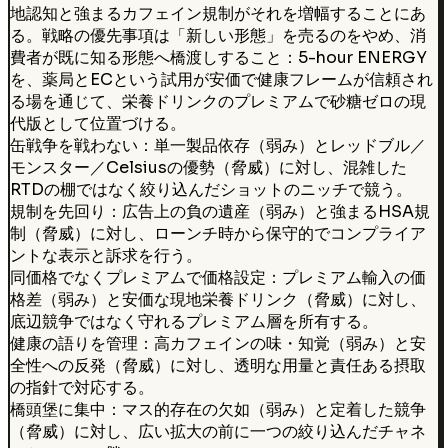
地認知と強まるカフェイン規制がそれを増幅することにあ
る。戦略の優先事項は「新しい形態」を売るのをやめ、消
費者が既に知る形態へ橋渡しすること：5-hour ENERGY
を、薬局とECという試用が安価で健康フレームが信頼され
る場を通じて、栄養ドリンクのプレミアムで砂糖ゼロの現
代版として位置づける。
缶戦争を戦わない：単一製品依存（弱み）とレッドブル／
モンスター／Celsiusの優勢（脅威）に対し、混雑した
RTDの棚ではなく絞り込んだショットのニッチで競う。
規制を先回り：広告上の負の遺産（弱み）と強まるHSA規
制（脅威）に対し、ローンチ時から保守的でコンプライア
ントな表示と訴求を行う。
同価格でなくプレミアムで価格設定：プレミアム輸入の価
格差（弱み）と安価な現地栄養ドリンク（脅威）に対し、
底辺競争ではなく守れるプレミアム層を所有する。
健康の語りを管理：高カフェインの味・知覚（弱み）と安
全性への反発（脅威）に対し、透明な用量と責任ある摂取
の指針で対応する。
橋頭堡に集中：マス的存在の欠如（弱み）と定着した競争
（脅威）に対し、広い拡大の前に一つの絞り込んだチャネ