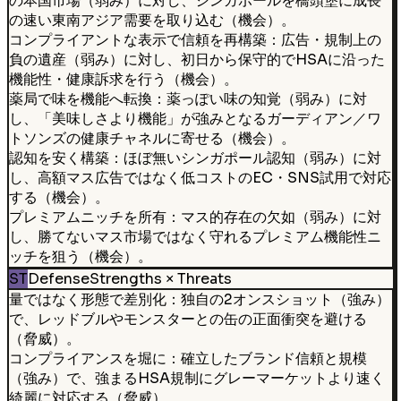
の本国市場（弱み）に対し、シンガポールを橋頭堡に成長
の速い東南アジア需要を取り込む（機会）。
コンプライアントな表示で信頼を再構築：広告・規制上の
負の遺産（弱み）に対し、初日から保守的でHSAに沿った
機能性・健康訴求を行う（機会）。
薬局で味を機能へ転換：薬っぽい味の知覚（弱み）に対
し、「美味しさより機能」が強みとなるガーディアン／ワ
トソンズの健康チャネルに寄せる（機会）。
認知を安く構築：ほぼ無いシンガポール認知（弱み）に対
し、高額マス広告ではなく低コストのEC・SNS試用で対応
する（機会）。
プレミアムニッチを所有：マス的存在の欠如（弱み）に対
し、勝てないマス市場ではなく守れるプレミアム機能性ニ
ッチを狙う（機会）。
ST
Defense
Strengths × Threats
量ではなく形態で差別化：独自の2オンスショット（強み）
で、レッドブルやモンスターとの缶の正面衝突を避ける
（脅威）。
コンプライアンスを堀に：確立したブランド信頼と規模
（強み）で、強まるHSA規制にグレーマーケットより速く
綺麗に対応する（脅威）。