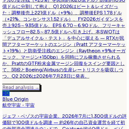
ドルの受注残（+25%）を民間約1620億ドル／防衛約1090
億ドルに分割して抱え、Q1 2026はビート＆レイズだっ
た：調整後売上221億ドル（+9%）、調整後EPS 1.78ドル
（+21%、コンセンサス1.52ドル）、FY2026ガイダンスを
売上925～935億ドル、EPS 6.70～6.90ドル、フリーキャ
ッシュフロー82.5～87.5億ドルへ引き上げ。本SWOTは
「デュアルサイクル・テスト」を中心に据える — RTXが民
間アフターマーケットのエンジン（Pratt アフターマーケッ
ト+19%）と防衛受注残のエンジン（Raytheon +9%オーガ
ニック、マージン+150bp）を同時にフル稼働させられる
か、PrattのGTF粉末金属マージン回復をスイング要因とし
て、関税とBoeing/Airbusの生産レートリスクを吸収しつ
つ。Q2 2026は2026年7月23日に発表。
Read analysis
→
BO
Blue Origin
航空宇宙・宇宙
ジェフ・ベゾスの宇宙企業。2026年7月に1,300億ドルの評
価額で100億ドルを調達 — 約26年の自己資金運営を経て初
の外部資金調達ラウンドで、Coatueが約40億ドル、ベゾ