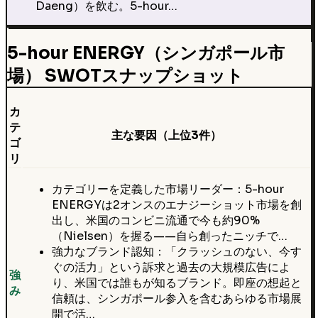
Daeng）を飲む。5-hour…
5-hour ENERGY（シンガポール市
場） SWOTスナップショット
カ
テ
主な要因（上位3件）
ゴ
リ
カテゴリーを定義した市場リーダー：5-hour
ENERGYは2オンスのエナジーショット市場を創
出し、米国のコンビニ流通で今も約90%
（Nielsen）を握る——自ら創ったニッチで…
強力なブランド認知：「クラッシュのない、今す
ぐの活力」という訴求と過去の大規模広告によ
強
り、米国では誰もが知るブランド。即座の想起と
み
信頼は、シンガポール参入を含むあらゆる市場展
開で活…