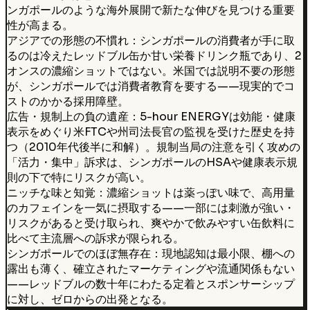
ンガポールのような海外展開で新たな伸びを見つける重要
性が高まる。
アジアでの形態の不慣れ：シンガポールの消費者が手に取
るのは冷えたレッドブル缶か甘い栄養ドリンク瓶であり、2
オンスの濃縮ショットではない。米国では説明不要の形態
が、シンガポールでは消費者教育を要する——現実的でコ
ストのかかる採用障壁。
広告・規制上の負の遺産：5-hour ENERGYは効能・健康
表示をめぐり米FTCや州司法長官の監視を受けた歴史を持
つ（2010年代後半に和解）。規制当局の注意を引く攻めの
「活力・集中」訴求は、シンガポールのHSAや健康表示規
則の下で特にリスクが高い。
ニッチな味と知覚：濃縮ショットは薬っぽい味で、高用量
のカフェインを一気に摂取する——一部には刺激が強い・
リスクがあると受け取られ、爽やかで飲みやすい缶飲料に
比べて主流層への訴求が限られる。
シンガポールでのほぼ無存在：現地認知は最小限、棚への
露出も薄く、確立されたマーケティングや流通関係もない
——レッドブルの数十年にわたる定着とスポンサーシップ
に対し、ゼロからの出発となる。