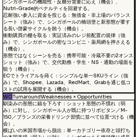
シンガポールの機能性・反糖分需要に応え（機会）、
Nutri-Grade的ペナルティを回避する。
忍耐強い参入に資金を投じる：無借金・非上場のバランス
シート（強み）で、シンガポールの橋頭堡と新形態が要す
る長い啓蒙サイクルを賄う（機会）。
衝動購買の棚を取る：実証済みのレジ前配置の規律（強
み）で、シンガポールの密なコンビニ・薬局網を押さえる
（機会）。
形態ではなくシーンを売る：携帯可能・冷蔵不要の2オンス
ショット（強み）で、交代勤務・学生・NS・通勤の場面を
狙う（機会）。
ECでトライアルを蒔く：シンプルな単一SKUライン（強
み）で、Shopee、Lazada、RedMart、Grabを通じ低コ
ストの試用を展開する（機会）。
WO
Turnaround
Weaknesses × Opportunities
馴染みの形態に錨を下ろす：ショット形態の不慣れ（弱
み）に対し、シンガポール人が既に持つリポビタン／M-
150／ブランズの栄養ドリンク習慣に並べて位置づける（機
会）。
横ばいの米国市場から脱出：単一カテゴリー依存と頭打ち