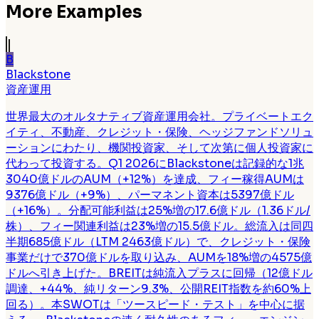
More Examples
B
Blackstone
資産運用
世界最大のオルタナティブ資産運用会社。プライベートエク
イティ、不動産、クレジット・保険、ヘッジファンドソリュ
ーションにわたり、機関投資家、そして次第に個人投資家に
代わって投資する。Q1 2026にBlackstoneは記録的な1兆
3040億ドルのAUM（+12%）を達成、フィー稼得AUMは
9376億ドル（+9%）、パーマネント資本は5397億ドル
（+16%）。分配可能利益は25%増の17.6億ドル（1.36ドル/
株）、フィー関連利益は23%増の15.5億ドル。総流入は同四
半期685億ドル（LTM 2463億ドル）で、クレジット・保険
事業だけで370億ドルを取り込み、AUMを18%増の4575億
ドルへ引き上げた。BREITは純流入プラスに回帰（12億ドル
調達、+44%、純リターン9.3%、公開REIT指数を約60%上
回る）。本SWOTは「ツースピード・テスト」を中心に据