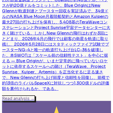
スが約20億ドルをコミットした。Blue OriginはNew
Glennが軌道到達とブースター回収を実証済みで、34億ド
ルのNASA Blue Moon月着陸船契約とAmazon Kuiperの
最大27回の打ち上げを保有し、5,408基のTeraWaveコン
ステレーションとProject Sunrise宇宙データセンターに大
きく賭けている。しかしNew Glennの飛行はわずか3回に
とどまり、2026年4月の飛行では顧客の衛星を軌道に取り
残し、2026年5月28日にはスタティックファイア試験でブ
ースターNG-4と唯一の軌道打ち上げ台LC-36を破壊し
た。本SWOTは「スケール前の信頼性テスト」を中心に据
える — Blue Originが、いまだ定常的に飛べていないロケ
ットに依存するスケールへの賭け（TeraWave、Project
Sunrise、Kuiper、Artemis）を正当化するに足る速さ
で、New Glennの打ち上げ頻度と信頼性を回復し、規模で
約13倍のライバルSpaceXに対抗しつつ1,300億ドルの評価
額を裏付けられるか、である。
Read analysis
→