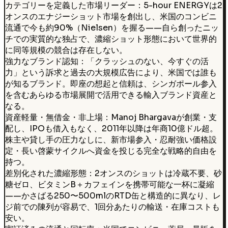
カテゴリーを定義した市場リーダー：5-hour ENERGYは2
オンスのエナジーショット市場を創出し、米国のコンビニ
流通で今も約90%（Nielsen）を握る——自ら創ったニッ
チでの実質的な独占で、濃縮ショット形態において世界的
に同等規模の競合は存在しない。
強力なブランド認知：「クラッシュのない、今すぐの活
力」という訴求と過去の大規模広告により、米国では誰も
が知るブランド。即座の想起と信頼は、シンガポール参入
を含むあらゆる市場展開で活用できる輸入ブランド資産と
なる。
資産軽量・無借金・非上場：Manoj Bhargavaが創業・支
配し、IPOも借入もなく、2011年以降は年商10億ドル超。
株主や貸し手の圧力なしに、新市場参入・忍耐強い価格設
定・長い啓蒙サイクルへ資金を投じる完全な戦略的自由を
持つ。
差別化された濃縮形態：2オンスのショットは冷蔵不要、砂
糖ゼロ、ビタミンB＋カフェインを携帯可能な一杯に凝縮
——かさばる250〜500mlのRTD缶と構造的に異なり、レ
ジ前での陳列が容易で、1回分あたりの輸送・在庫コストも
安い。