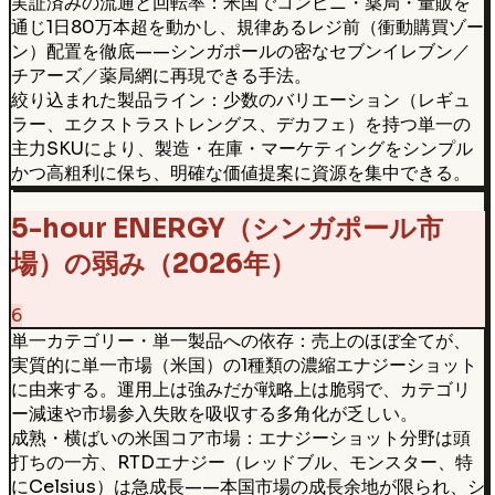
実証済みの流通と回転率：米国でコンビニ・薬局・量販を
通じ1日80万本超を動かし、規律あるレジ前（衝動購買ゾー
ン）配置を徹底——シンガポールの密なセブンイレブン／
チアーズ／薬局網に再現できる手法。
絞り込まれた製品ライン：少数のバリエーション（レギュ
ラー、エクストラストレングス、デカフェ）を持つ単一の
主力SKUにより、製造・在庫・マーケティングをシンプル
かつ高粗利に保ち、明確な価値提案に資源を集中できる。
5-hour ENERGY（シンガポール市
場）の弱み（2026年）
6
単一カテゴリー・単一製品への依存：売上のほぼ全てが、
実質的に単一市場（米国）の1種類の濃縮エナジーショット
に由来する。運用上は強みだが戦略上は脆弱で、カテゴリ
ー減速や市場参入失敗を吸収する多角化が乏しい。
成熟・横ばいの米国コア市場：エナジーショット分野は頭
打ちの一方、RTDエナジー（レッドブル、モンスター、特
にCelsius）は急成長——本国市場の成長余地が限られ、シ