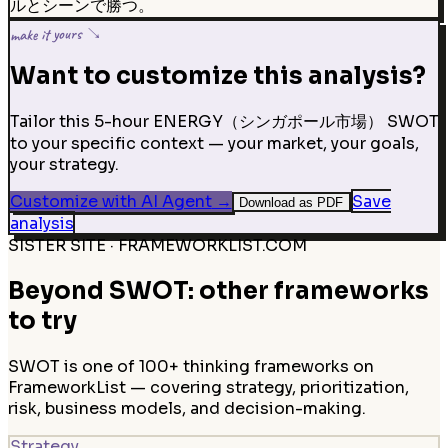
ルとシーンで勝つ。
make it yours ↘
Want to customize this analysis?
Tailor this 5-hour ENERGY（シンガポール市場） SWOT
to your specific context — your market, your goals,
your strategy.
Customize with AI Agent
→
Save
Download as PDF
analysis
SISTER SITE · FRAMEWORKLIST.COM
Beyond SWOT: other frameworks
to try
SWOT is one of 100+ thinking frameworks on
FrameworkList — covering strategy, prioritization,
risk, business models, and decision-making.
Strategy