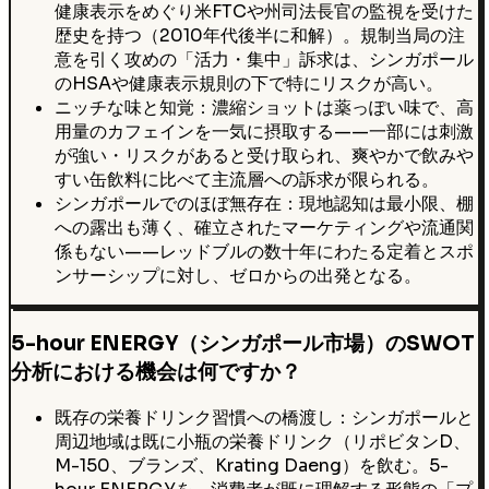
健康表示をめぐり米FTCや州司法長官の監視を受けた
歴史を持つ（2010年代後半に和解）。規制当局の注
意を引く攻めの「活力・集中」訴求は、シンガポール
のHSAや健康表示規則の下で特にリスクが高い。
ニッチな味と知覚：濃縮ショットは薬っぽい味で、高
用量のカフェインを一気に摂取する——一部には刺激
が強い・リスクがあると受け取られ、爽やかで飲みや
すい缶飲料に比べて主流層への訴求が限られる。
シンガポールでのほぼ無存在：現地認知は最小限、棚
への露出も薄く、確立されたマーケティングや流通関
係もない——レッドブルの数十年にわたる定着とスポ
ンサーシップに対し、ゼロからの出発となる。
5-hour ENERGY（シンガポール市場）のSWOT
分析における機会は何ですか？
既存の栄養ドリンク習慣への橋渡し：シンガポールと
周辺地域は既に小瓶の栄養ドリンク（リポビタンD、
M-150、ブランズ、Krating Daeng）を飲む。5-