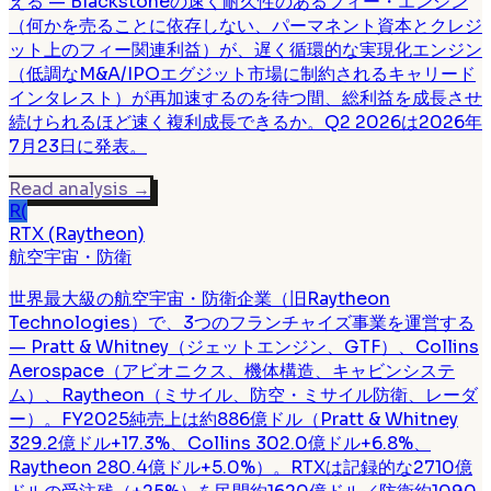
える — Blackstoneの速く耐久性のあるフィー・エンジン
（何かを売ることに依存しない、パーマネント資本とクレジ
ット上のフィー関連利益）が、遅く循環的な実現化エンジン
（低調なM&A/IPOエグジット市場に制約されるキャリード
インタレスト）が再加速するのを待つ間、総利益を成長させ
続けられるほど速く複利成長できるか。Q2 2026は2026年
7月23日に発表。
Read analysis
→
R(
RTX (Raytheon)
航空宇宙・防衛
世界最大級の航空宇宙・防衛企業（旧Raytheon
Technologies）で、3つのフランチャイズ事業を運営する
— Pratt & Whitney（ジェットエンジン、GTF）、Collins
Aerospace（アビオニクス、機体構造、キャビンシステ
ム）、Raytheon（ミサイル、防空・ミサイル防衛、レーダ
ー）。FY2025純売上は約886億ドル（Pratt & Whitney
329.2億ドル+17.3%、Collins 302.0億ドル+6.8%、
Raytheon 280.4億ドル+5.0%）。RTXは記録的な2710億