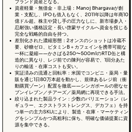
ブランド資産となる。
資産軽量・無借金・非上場：Manoj Bhargavaが創
業・支配し、IPOも借入もなく、2011年以降は年商10
億ドル超。株主や貸し手の圧力なしに、新市場参入・
忍耐強い価格設定・長い啓蒙サイクルへ資金を投じる
完全な戦略的自由を持つ。
差別化された濃縮形態：2オンスのショットは冷蔵不
要、砂糖ゼロ、ビタミンB＋カフェインを携帯可能な
一杯に凝縮——かさばる250〜500mlのRTD缶と構
造的に異なり、レジ前での陳列が容易で、1回分あた
りの輸送・在庫コストも安い。
実証済みの流通と回転率：米国でコンビニ・薬局・量
販を通じ1日80万本超を動かし、規律あるレジ前（衝
動購買ゾーン）配置を徹底——シンガポールの密なセ
ブンイレブン／チアーズ／薬局網に再現できる手法。
絞り込まれた製品ライン：少数のバリエーション（レ
ギュラー、エクストラストレングス、デカフェ）を持
つ単一の主力SKUにより、製造・在庫・マーケティン
グをシンプルかつ高粗利に保ち、明確な価値提案に資
源を集中できる。