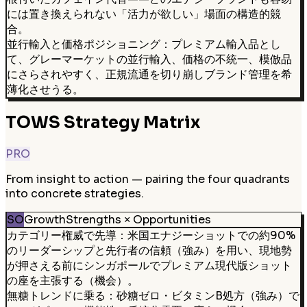
には置き換えられない「活力が欲しい」場面の構造的競
合。
並行輸入と価格ポジショニング：プレミアム輸入品とし
て、グレーマーケットの並行輸入、価格の不統一、模倣品
にさらされやすく、正規流通を切り崩しブランド管理を希
薄化させうる。
TOWS Strategy Matrix
PRO
From insight to action — pairing the four quadrants
into concrete strategies.
SO
Growth
Strengths × Opportunities
カテゴリー権威で先導：米国エナジーショットでの約90%
のリーダーシップと先行者の信頼（強み）を用い、現地勢
が押さえる前にシンガポールでプレミアム現代版ショット
の座を主張する（機会）。
無糖トレンドに乗る：砂糖ゼロ・ビタミンB処方（強み）で