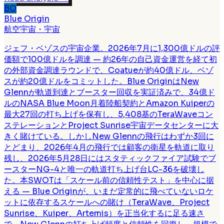
BO
Blue Origin
航空宇宙・宇宙
ジェフ・ベゾスの宇宙企業。2026年7月に1,300億ドルの評
価額で100億ドルを調達 — 約26年の自己資金運営を経て初
の外部資金調達ラウンドで、Coatueが約40億ドル、ベゾ
スが約20億ドルをコミットした。Blue OriginはNew
Glennが軌道到達とブースター回収を実証済みで、34億ド
ルのNASA Blue Moon月着陸船契約とAmazon Kuiperの
最大27回の打ち上げを保有し、5,408基のTeraWaveコン
ステレーションとProject Sunrise宇宙データセンターに大
きく賭けている。しかしNew Glennの飛行はわずか3回に
とどまり、2026年4月の飛行では顧客の衛星を軌道に取り
残し、2026年5月28日にはスタティックファイア試験でブ
ースターNG-4と唯一の軌道打ち上げ台LC-36を破壊し
た。本SWOTは「スケール前の信頼性テスト」を中心に据
える — Blue Originが、いまだ定常的に飛べていないロケ
ットに依存するスケールへの賭け（TeraWave、Project
Sunrise、Kuiper、Artemis）を正当化するに足る速さ