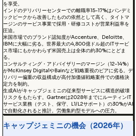
を享受。
インドのデリバリーセンターでの離職率15-17%はパンデミ
ックピークから改善したものの依然として高く、タイトマ
ージンのサービス事業で採用・研修コストが営業利益率を
圧迫。
米国市場でのブランド認知度がAccenture、Deloitte、
IBMに大幅に劣る。世界最大の4,800億ドル超のITサービ
ス市場にもかかわらず米国売上は全体の約30%にとどま
る。
コンサルティング・アドバイザリーのマージン（12-14%）
がMcKinsey DigitalやBainなど戦略重視のピアに劣る。デ
リバリー偏重の収益構成が高付加価値戦略案件での価格決
定力を制約。
生成AIがキャップジェミニの従来型サービスに構造的破壊
リスクをもたらす。Gartnerは2028年までにルーティンIT
サービス業務（テスト、保守、L1/L2サポート）の30%がAI
で自動化されると推計。労働集約型モデルへの圧力。
キャップジェミニの機会（2026年）