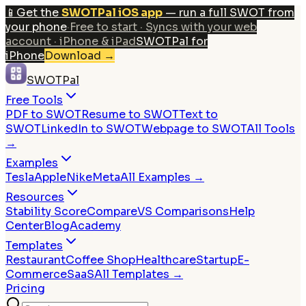
📱
Get the
SWOTPal iOS app
— run a full SWOT from
your phone
·
Free to start · Syncs with your web
account · iPhone & iPad
SWOTPal for
iPhone
Download
→
SWOTPal
Free Tools
PDF to SWOT
Resume to SWOT
Text to
SWOT
LinkedIn to SWOT
Webpage to SWOT
All Tools
→
Examples
Tesla
Apple
Nike
Meta
All Examples →
Resources
Stability Score
Compare
VS Comparisons
Help
Center
Blog
Academy
Templates
Restaurant
Coffee Shop
Healthcare
Startup
E-
Commerce
SaaS
All Templates →
Pricing