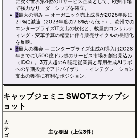
に次ぐ世界第4位のITサービス企業として、欧州市場
で強力なリーダーシップを確立。
2
最大の弱み — オーガニック売上成長が2025年度に
2.1%に減速（2023年度の7.8%から低下）。欧州での
エンタープライズIT支出の軟化と、裁量的コンサルテ
ィング・変革予算の精査に伴う販売サイクルの長期化
を反映。
3
最大の機会 — エンタープライズ生成AI導入は2028
年までに1,500億ドル超のサービス市場を創出見込み
（IDC）。3万人超のAI認定従業員と専用生成AIラボ
への早期投資でアドバイザリー・インテグレーション
支出の獲得に有利なポジション。
キャップジェミニ SWOTスナップシ
ョット
カ
テ
主な要因（上位3件）
ゴ