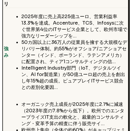
リ
2025年度に売上高225億ユーロ、営業利益率
13.3%を達成。Accenture、TCS、Infosysに次
ぐ世界第4位のITサービス企業として、欧州市場で
強力なリーダーシップを…
50カ国以上に36万人の従業員を擁する大規模なデ
強
リバリー体制。約55%がオフショア/ニアショアセ
み
ンター（インド、ポーランド、ラテンアメリカ）
に配置され、ティア1コンサルティングの信…
Intelligent Industry部門（IoT、デジタルツイ
ン、AI for製造業）が50億ユーロ超の売上を創出
し年15%超の成長。ピュアプレイITサービス競合
との差別化要因…
オーガニック売上成長が2025年度に2.1%に減速
（2023年度の7.8%から低下）。欧州でのエンタ
ープライズIT支出の軟化と、裁量的コンサルティ
ング・変革予算の精査に伴う販売サイ…
欧州売上集中（全体の約60%）がキャップジェミ