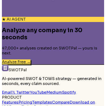
★ AI AGENT
Analyze any company in 30
seconds
47,000+ analyses created on SWOTPal — yours is
next.
Analyze Free
→
SWOTPal
AI-powered SWOT & TOWS strategy — generated in
seconds, every claim sourced.
Email
𝕏 Twitter
YouTube
Medium
Spotify
PRODUCT
Features
Pricing
Templates
Compare
Download on