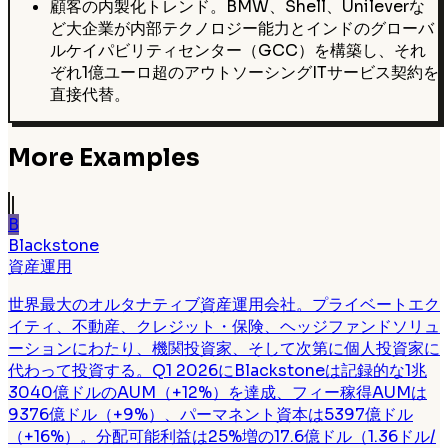
顧客の内製化トレンド。BMW、Shell、Unileverな
ど大企業が内部テクノロジー能力とインドのグローバ
ルケイパビリティセンター（GCC）を構築し、それ
ぞれ1億ユーロ超のアウトソーシングITサービス契約を
直接代替。
More Examples
B
Blackstone
資産運用
世界最大のオルタナティブ資産運用会社。プライベートエク
イティ、不動産、クレジット・保険、ヘッジファンドソリュ
ーションにわたり、機関投資家、そして次第に個人投資家に
代わって投資する。Q1 2026にBlackstoneは記録的な1兆
3040億ドルのAUM（+12%）を達成、フィー稼得AUMは
9376億ドル（+9%）、パーマネント資本は5397億ドル
（+16%）。分配可能利益は25%増の17.6億ドル（1.36ドル/