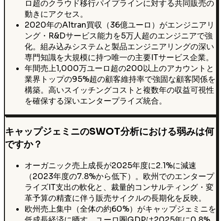
ロ超のクラウド移行パイプラインに対する共同販売の
動きにアクセス。
2020年のAltran買収（36億ユーロ）がエンジニアリ
ング・R&Dサービス能力を5万人超のエンジニアで強
化。組み込みシステムと製品エンジニアリングの深い
専門知識を大規模に持つ唯一の主要ITサービス企業。
年間売上1,000万ユーロ超の200以上のアカウントと
業界トップの95%超の顧客維持率で強固な顧客関係を
構築。高いスイッチングコストと複数年の収益可視性
を確保する深いエンタープライズ統合。
キャップジェミニのSWOT分析における弱みは何
ですか？
オーガニック売上成長が2025年度に2.1%に減速
（2023年度の7.8%から低下）。欧州でのエンタープ
ライズIT支出の軟化と、裁量的コンサルティング・変
革予算の精査に伴う販売サイクルの長期化を反映。
欧州売上集中（全体の約60%）がキャップジェミニを
低成長経済に晒す。ユーロ圏GDPは2025年に0.8%