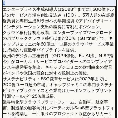
6
エンタープライズ生成AI導入は2028年までに1,500億ドル
超のサービス市場を創出見込み（IDC）。3万人超のAI認定
従業員と専用生成AIラボへの早期投資でアドバイザリー・
インテグレーション支出の獲得に有利なポジション。
クラウド移行は初期段階。エンタープライズワークロード
のパブリッククラウド移行はまだ30%（Gartner）で、キ
ャップジェミニの年60億ユーロ超のクラウドサービス事業
に持続的な複数年パイプラインを提供。
欧州のデジタル主権要件（GDPR強化、EU AI法、NIS2指
令）がローカルITサービスプロバイダーへのコンプライア
ンス主導需要を創出。キャップジェミニの欧州由来の背景
がインドや米国の競合に対する規制上の優位。
サステナビリティ・ESG変革サービスは2027年までに
200億ユーロ超の市場。キャップジェミニの専門サステナ
ビリティプラクティスと企業向けカーボンフットプリント
計測ツールが年25%超成長。
業界特化型クラウドプラットフォーム。自動車、航空宇
宙、製造業の顧客向けにバーティカルSaaS型プラットフォ
ームを構築し、一回限りのプロジェクト収益からリカーリ