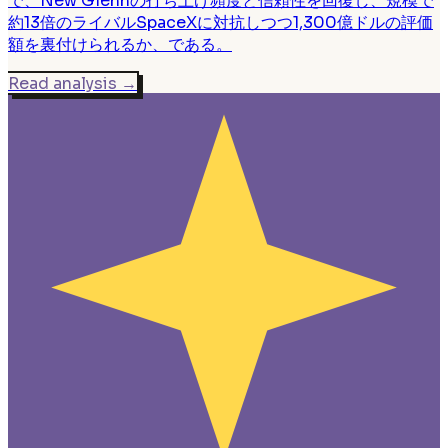
で、New Glennの打ち上げ頻度と信頼性を回復し、規模で
約13倍のライバルSpaceXに対抗しつつ1,300億ドルの評価
額を裏付けられるか、である。
Read analysis
→