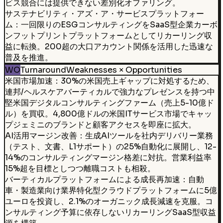
ビス競合には提供できない差別化オファリング。
サステナビリティ・アズ・ア・サービスプラットフォー
ム：一回限りのESGコンサルティングをSaaS型企業カーボ
ンフットプリントプラットフォームとしてリカーリング収
益に転換。200超の大口アカウント関係を活用した迅速な
普及を推進。
WO
Turnaround
Weaknesses × Opportunities
米国市場加速：30%の米国売上ギャップに対処するため、
連邦/ヘルスケアバーティカルで強力なプレゼンスを持つ中
堅米国デジタルコンサルティングファーム（売上5-10億ド
ル）を買収。4,800億ドルの米国ITサービス市場でキャッ
プジェミニのブランドと顧客アクセスを即座に拡大。
AI活用マージン改善：生成AIツールを社内デリバリー業務
（テスト、文書、L1サポート）の25%自動化に展開し、12-
14%のコンサルティングマージン格差に対抗。営業利益率
15%超を目標としつつ離職コストも相殺。
バーティカルプラットフォームによる成長再加速：自動
車・製造業向け業界特化型クラウドプラットフォームに5億
ユーロを投資し、2.1%のオーガニック成長減速を克服。コ
ンサルティング予算に依存しないリカーリングSaaS型収益