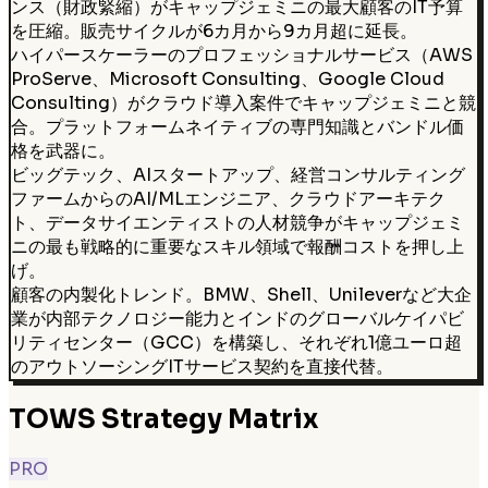
ンス（財政緊縮）がキャップジェミニの最大顧客のIT予算
を圧縮。販売サイクルが6カ月から9カ月超に延長。
ハイパースケーラーのプロフェッショナルサービス（AWS
ProServe、Microsoft Consulting、Google Cloud
Consulting）がクラウド導入案件でキャップジェミニと競
合。プラットフォームネイティブの専門知識とバンドル価
格を武器に。
ビッグテック、AIスタートアップ、経営コンサルティング
ファームからのAI/MLエンジニア、クラウドアーキテク
ト、データサイエンティストの人材競争がキャップジェミ
ニの最も戦略的に重要なスキル領域で報酬コストを押し上
げ。
顧客の内製化トレンド。BMW、Shell、Unileverなど大企
業が内部テクノロジー能力とインドのグローバルケイパビ
リティセンター（GCC）を構築し、それぞれ1億ユーロ超
のアウトソーシングITサービス契約を直接代替。
TOWS Strategy Matrix
PRO