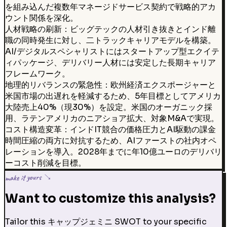
を組み込んだ複数年マネージドサービス契約で戦略的アカ
ウント関係を深化。
人材戦略の刷新：ビッグテックの人材引き抜きとインド離
職の同時発生に対し、二トラックキャリアモデルを構築。
AI/デジタルスペシャリストにはスタートアップ型エクイテ
ィパッケージ、デリバリー人材には安定した長期キャリア
フレームワーク。
地理的リバランスの緊急性：欧州経済エクスポージャーと
米国市場の出遅れを軽減するため、5年目標としてアメリカ
大陸売上40%（現30%）を設定。米国のオーガニック採
用、ラテンアメリカのニアショア拡大、対象M&Aで実現。
コスト構造変革：インドIT競合の価格圧力とAI駆動の課金
時間圧縮の両方に対抗するため、AIファーストの社内オペ
レーションを導入。2028年までに年10億ユーロのデリバリ
ーコスト削減を目標。
make it yours ↘
Want to customize this analysis?
Tailor this キャップジェミニ SWOT to your specific