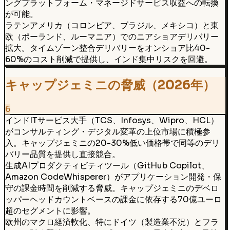
ングプラットフォーム・マネージドサービス収益への転換
が可能。
ラテンアメリカ（コロンビア、ブラジル、メキシコ）と東
欧（ポーランド、ルーマニア）でのニアショアデリバリー
拡大。タイムゾーン整合デリバリーをオンショア比40-
60%のコスト削減で提供し、インド集中リスクを回避。
キャップジェミニの脅威（2026年）
6
インドITサービス大手（TCS、Infosys、Wipro、HCL）
がコンサルティング・デジタル変革の上位市場に積極参
入。キャップジェミニの20-30%低い価格帯で同等のデリ
バリー品質を提供し直接競合。
生成AIプロダクティビティツール（GitHub Copilot、
Amazon CodeWhisperer）がアプリケーション開発・保
守の課金時間を削減する脅威。キャップジェミニのデベロ
ッパーヘッドカウントベースの課金に依存する70億ユーロ
超のセグメントに影響。
欧州のマクロ経済軟化、特にドイツ（製造業不況）とフラ