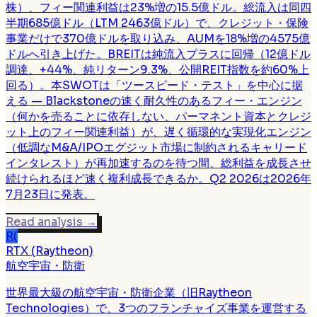
株）、フィー関連利益は23%増の15.5億ドル。総流入は同四
半期685億ドル（LTM 2463億ドル）で、クレジット・保険
事業だけで370億ドルを取り込み、AUMを18%増の4575億
ドルへ引き上げた。BREITは純流入プラスに回帰（12億ドル
調達、+44%、純リターン9.3%、公開REIT指数を約60%上
回る）。本SWOTは「ツースピード・テスト」を中心に据
える — Blackstoneの速く耐久性のあるフィー・エンジン
（何かを売ることに依存しない、パーマネント資本とクレジ
ット上のフィー関連利益）が、遅く循環的な実現化エンジン
（低調なM&A/IPOエグジット市場に制約されるキャリード
インタレスト）が再加速するのを待つ間、総利益を成長させ
続けられるほど速く複利成長できるか。Q2 2026は2026年
7月23日に発表。
Read analysis
→
R(
RTX (Raytheon)
航空宇宙・防衛
世界最大級の航空宇宙・防衛企業（旧Raytheon
Technologies）で、3つのフランチャイズ事業を運営する