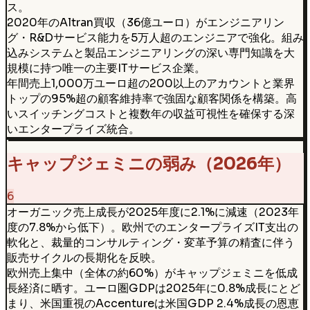
ス。
2020年のAltran買収（36億ユーロ）がエンジニアリン
グ・R&Dサービス能力を5万人超のエンジニアで強化。組み
込みシステムと製品エンジニアリングの深い専門知識を大
規模に持つ唯一の主要ITサービス企業。
年間売上1,000万ユーロ超の200以上のアカウントと業界
トップの95%超の顧客維持率で強固な顧客関係を構築。高
いスイッチングコストと複数年の収益可視性を確保する深
いエンタープライズ統合。
キャップジェミニの弱み（2026年）
6
オーガニック売上成長が2025年度に2.1%に減速（2023年
度の7.8%から低下）。欧州でのエンタープライズIT支出の
軟化と、裁量的コンサルティング・変革予算の精査に伴う
販売サイクルの長期化を反映。
欧州売上集中（全体の約60%）がキャップジェミニを低成
長経済に晒す。ユーロ圏GDPは2025年に0.8%成長にとど
まり、米国重視のAccentureは米国GDP 2.4%成長の恩恵