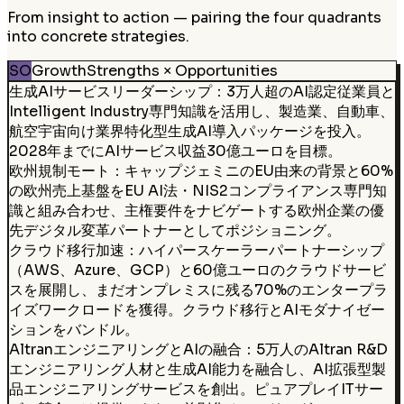
From insight to action — pairing the four quadrants
into concrete strategies.
SO
Growth
Strengths × Opportunities
生成AIサービスリーダーシップ：3万人超のAI認定従業員と
Intelligent Industry専門知識を活用し、製造業、自動車、
航空宇宙向け業界特化型生成AI導入パッケージを投入。
2028年までにAIサービス収益30億ユーロを目標。
欧州規制モート：キャップジェミニのEU由来の背景と60%
の欧州売上基盤をEU AI法・NIS2コンプライアンス専門知
識と組み合わせ、主権要件をナビゲートする欧州企業の優
先デジタル変革パートナーとしてポジショニング。
クラウド移行加速：ハイパースケーラーパートナーシップ
（AWS、Azure、GCP）と60億ユーロのクラウドサービ
スを展開し、まだオンプレミスに残る70%のエンタープラ
イズワークロードを獲得。クラウド移行とAIモダナイゼー
ションをバンドル。
AltranエンジニアリングとAIの融合：5万人のAltran R&D
エンジニアリング人材と生成AI能力を融合し、AI拡張型製
品エンジニアリングサービスを創出。ピュアプレイITサー