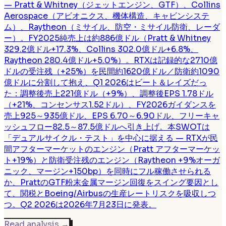
— Pratt & Whitney（ジェットエンジン、GTF）、Collins
Aerospace（アビオニクス、機体構造、キャビンシステ
ム）、Raytheon（ミサイル、防空・ミサイル防衛、レーダ
ー）。FY2025純売上は約886億ドル（Pratt & Whitney
329.2億ドル+17.3%、Collins 302.0億ドル+6.8%、
Raytheon 280.4億ドル+5.0%）。RTXは記録的な2710億
ドルの受注残（+25%）を民間約1620億ドル／防衛約1090
億ドルに分割して抱え、Q1 2026はビート＆レイズだっ
た：調整後売上221億ドル（+9%）、調整後EPS 1.78ドル
（+21%、コンセンサス1.52ドル）、FY2026ガイダンスを
売上925～935億ドル、EPS 6.70～6.90ドル、フリーキャ
ッシュフロー82.5～87.5億ドルへ引き上げ。本SWOTは
「デュアルサイクル・テスト」を中心に据える — RTXが民
間アフターマーケットのエンジン（Pratt アフターマーケッ
ト+19%）と防衛受注残のエンジン（Raytheon +9%オーガ
ニック、マージン+150bp）を同時にフル稼働させられる
か、PrattのGTF粉末金属マージン回復をスイング要因とし
て、関税とBoeing/Airbusの生産レートリスクを吸収しつ
つ。Q2 2026は2026年7月23日に発表。
Read analysis
→