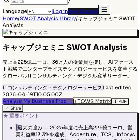
/
Language
Log in
Get Started
Home
/
SWOT Analysis Library
/
キャップジェミニ
SWOT
Analysis
キャップジェミニ
SWOT Analysis
売上高225億ユーロ、36万人の従業員を擁し、AIファース
ト戦略でエンタープライズテクノロジーサービスを変革する
グローバルITコンサルティング・デジタル変革リーダー。
ITコンサルティング・テクノロジーサービス
Last edited
2026-04-19T10:05:00Z
Analyze My Business Free
→
⌗
TOWS Matrix
⤓
PDF
↗
Share
★
重要ポイント
1
最大の強み — 2025年度に売上高225億ユーロ、営
業利益率13.3%を達成。Accenture、TCS、Infosys