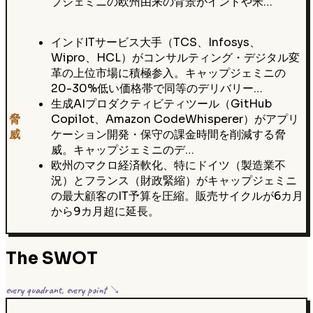
プジェミニの欧州由来の背景がインドや米…
インドITサービス大手（TCS、Infosys、
Wipro、HCL）がコンサルティング・デジタル変
革の上位市場に積極参入。キャップジェミニの
20-30%低い価格帯で同等のデリバリー…
生成AIプロダクティビティツール（GitHub
脅
Copilot、Amazon CodeWhisperer）がアプリ
威
ケーション開発・保守の課金時間を削減する脅
威。キャップジェミニのデ…
欧州のマクロ経済軟化、特にドイツ（製造業不
況）とフランス（財政緊縮）がキャップジェミニ
の最大顧客のIT予算を圧縮。販売サイクルが6カ月
から9カ月超に延長。
The SWOT
every quadrant, every point ↘