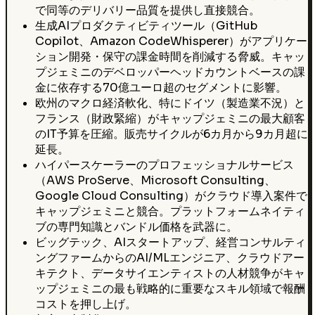
で同等のデリバリー品質を提供し直接競合。
生成AIプロダクティビティツール（GitHub
Copilot、Amazon CodeWhisperer）がアプリケー
ション開発・保守の課金時間を削減する脅威。キャッ
プジェミニのデベロッパーヘッドカウントベースの課
金に依存する70億ユーロ超のセグメントに影響。
欧州のマクロ経済軟化、特にドイツ（製造業不況）と
フランス（財政緊縮）がキャップジェミニの最大顧客
のIT予算を圧縮。販売サイクルが6カ月から9カ月超に
延長。
ハイパースケーラーのプロフェッショナルサービス
（AWS ProServe、Microsoft Consulting、
Google Cloud Consulting）がクラウド導入案件で
キャップジェミニと競合。プラットフォームネイティ
ブの専門知識とバンドル価格を武器に。
ビッグテック、AIスタートアップ、経営コンサルティ
ングファームからのAI/MLエンジニア、クラウドアー
キテクト、データサイエンティストの人材競争がキャ
ップジェミニの最も戦略的に重要なスキル領域で報酬
コストを押し上げ。