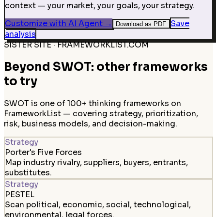
context — your market, your goals, your strategy.
Customize with AI Agent
→
Save
Download as PDF
analysis
SISTER SITE · FRAMEWORKLIST.COM
Beyond SWOT: other frameworks
to try
SWOT is one of 100+ thinking frameworks on
FrameworkList — covering strategy, prioritization,
risk, business models, and decision-making.
Strategy
Porter's Five Forces
Map industry rivalry, suppliers, buyers, entrants,
substitutes.
Strategy
PESTEL
Scan political, economic, social, technological,
environmental, legal forces.