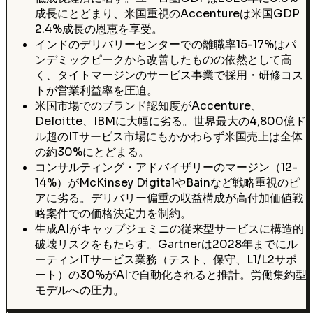
成長にとどまり、米国重視のAccentureは米国GDP
2.4%成長の恩恵を享受。
インドのデリバリーセンターでの離職率15-17%はパ
ンデミックピークから改善したものの依然として高
く、タイトマージンのサービス事業で採用・研修コス
トが営業利益率を圧迫。
米国市場でのブランド認知度がAccenture、
Deloitte、IBMに大幅に劣る。世界最大の4,800億ド
ル超のITサービス市場にもかかわらず米国売上は全体
の約30%にとどまる。
コンサルティング・アドバイザリーのマージン（12-
14%）がMcKinsey DigitalやBainなど戦略重視のピ
アに劣る。デリバリー偏重の収益構成が高付加価値戦
略案件での価格決定力を制約。
生成AIがキャップジェミニの従来型サービスに構造的
破壊リスクをもたらす。Gartnerは2028年までにル
ーティンITサービス業務（テスト、保守、L1/L2サポ
ート）の30%がAIで自動化されると推計。労働集約型
モデルへの圧力。