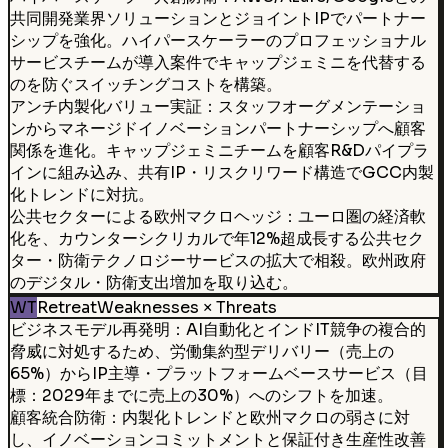
共同開発業界ソリューションとジョイントIPでパートナー
シップを強化。ハイパースケーラーのプロフェッショナル
サービスチームが導入案件でキャップジェミニを代替する
のを防ぐスイッチングコストを構築。
アンチ内製化バリュー実証：スタッフオーグメンテーショ
ンからマネージドイノベーションパートナーシップへ顧客
関係を進化。キャップジェミニチームを顧客R&Dパイプラ
インに組み込み、共有IP・リスクリワード構造でGCC内製
化トレンドに対抗。
公共セクターによる欧州マクロヘッジ：ユーロ圏の経済軟
化を、カウンターシクリカルで年12%超成長する公共セク
ター・防衛テクノロジーサービスの拡大で相殺。欧州政府
のデジタル・防衛支出増加を取り込む。
WT
Retreat
Weaknesses × Threats
ビジネスモデル再発明：AI自動化とインドIT競争の複合的
脅威に対処するため、労働集約型デリバリー（売上の
65%）からIP主導・プラットフォームベースサービス（目
標：2029年までに売上の30%）へのシフトを加速。
顧客統合防衛：内製化トレンドと欧州マクロの弱さに対
し、イノベーションコミットメントと保証付き生産性改善