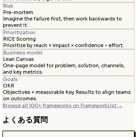
Risk
Pre-mortem
Imagine the failure first, then work backwards to
prevent it.
Prioritization
RICE Scoring
Prioritize by reach × impact × confidence ÷ effort.
Business model
Lean Canvas
One-page model for problem, solution, channels,
and key metrics.
Goals
OKR
Objectives + measurable Key Results to align teams
on outcomes.
Browse all 100+ frameworks on FrameworkList →
よくある質問