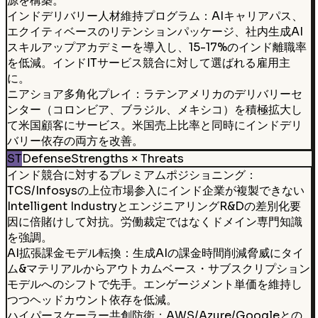
源を構築。
インドデリバリー人材維持プログラム：AIキャリアパス、
エクイティベースのリテンションパッケージ、社内生成AI
スキルアップアカデミーを導入し、15-17%のインド離職率
を低減。インドITサービス競合に対して選ばれる雇用主
に。
ニアショア多角化プレイ：ラテンアメリカのデリバリーセ
ンター（コロンビア、ブラジル、メキシコ）を積極拡大し
て米国顧客にサービス。米国売上比率と同時にインドデリ
バリー依存の両方を改善。
ST
Defense
Strengths × Threats
インド競合に対するプレミアムポジショニング：
TCS/Infosysの上位市場参入にインド企業が複製できない
Intelligent IndustryとエンジニアリングR&Dの差別化要
因に倍賭けして対抗。労働裁定ではなくドメイン専門知識
を強調。
AI拡張課金モデル転換：生成AIの課金時間削減脅威にタイ
ム&マテリアルからアウトカムベース・サブスクリプション
モデルへのシフトで先手。エンゲージメント単価を維持し
つつヘッドカウント依存を低減。
ハイパースケーラー共創防衛：AWS/Azure/Googleとの