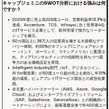
キャップジェミニのSWOT分析における強みは何
ですか？
2025年度に売上高225億ユーロ、営業利益率13.3%を
達成。Accenture、TCS、Infosysに次ぐ世界第4位
のITサービス企業として、欧州市場で強力なリーダー
シップを確立。
50カ国以上に36万人の従業員を擁する大規模なデリ
バリー体制。約55%がオフショア/ニアショアセンタ
ー（インド、ポーランド、ラテンアメリカ）に配置さ
れ、ティア1コンサルティングの信頼性を持ちつつ競
争力のある価格設定を実現。
Intelligent Industry部門（IoT、デジタルツイン、
AI for製造業）が50億ユーロ超の売上を創出し年15%
超の成長。ピュアプレイITサービス競合との差別化要
因。
全主要ハイパースケーラー（AWS、Azure、Google
Cloud）およびエンタープライズプラットフォーム
（SAP、Salesforce、ServiceNow）との戦略的パ
ートナーシップにより、顧客基盤全体で年400億ユー