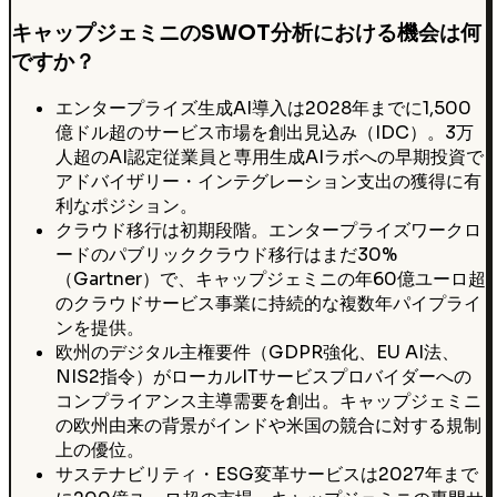
キャップジェミニのSWOT分析における機会は何
ですか？
エンタープライズ生成AI導入は2028年までに1,500
億ドル超のサービス市場を創出見込み（IDC）。3万
人超のAI認定従業員と専用生成AIラボへの早期投資で
アドバイザリー・インテグレーション支出の獲得に有
利なポジション。
クラウド移行は初期段階。エンタープライズワークロ
ードのパブリッククラウド移行はまだ30%
（Gartner）で、キャップジェミニの年60億ユーロ超
のクラウドサービス事業に持続的な複数年パイプライ
ンを提供。
欧州のデジタル主権要件（GDPR強化、EU AI法、
NIS2指令）がローカルITサービスプロバイダーへの
コンプライアンス主導需要を創出。キャップジェミニ
の欧州由来の背景がインドや米国の競合に対する規制
上の優位。
サステナビリティ・ESG変革サービスは2027年まで