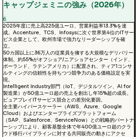
キャップジェミニの強み（2026年）
6
2025年度に売上高225億ユーロ、営業利益率13.3%を達
成。Accenture、TCS、Infosysに次ぐ世界第4位のITサー
ビス企業として、欧州市場で強力なリーダーシップを確
立。
50カ国以上に36万人の従業員を擁する大規模なデリバリー
体制。約55%がオフショア/ニアショアセンター（インド、
ポーランド、ラテンアメリカ）に配置され、ティア1コンサ
ルティングの信頼性を持ちつつ競争力のある価格設定を実
現。
Intelligent Industry部門（IoT、デジタルツイン、AI for
製造業）が50億ユーロ超の売上を創出し年15%超の成長。
ピュアプレイITサービス競合との差別化要因。
全主要ハイパースケーラー（AWS、Azure、Google
Cloud）およびエンタープライズプラットフォーム
（SAP、Salesforce、ServiceNow）との戦略的パートナ
ーシップにより、顧客基盤全体で年400億ユーロ超のクラ
ウド移行パイプラインに対する共同販売の動きにアクセ