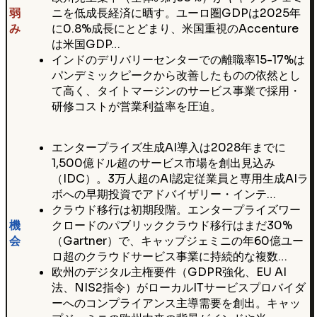
弱
ニを低成長経済に晒す。ユーロ圏GDPは2025年
み
に0.8%成長にとどまり、米国重視のAccenture
は米国GDP…
インドのデリバリーセンターでの離職率15-17%は
パンデミックピークから改善したものの依然とし
て高く、タイトマージンのサービス事業で採用・
研修コストが営業利益率を圧迫。
エンタープライズ生成AI導入は2028年までに
1,500億ドル超のサービス市場を創出見込み
（IDC）。3万人超のAI認定従業員と専用生成AIラ
ボへの早期投資でアドバイザリー・インテ…
クラウド移行は初期段階。エンタープライズワー
機
クロードのパブリッククラウド移行はまだ30%
会
（Gartner）で、キャップジェミニの年60億ユー
ロ超のクラウドサービス事業に持続的な複数…
欧州のデジタル主権要件（GDPR強化、EU AI
法、NIS2指令）がローカルITサービスプロバイダ
ーへのコンプライアンス主導需要を創出。キャッ