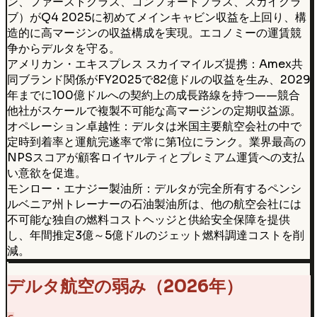
ン、ファーストクラス、コンフォートプラス、スカイクラ
ブ）がQ4 2025に初めてメインキャビン収益を上回り、構
造的に高マージンの収益構成を実現。エコノミーの運賃競
争からデルタを守る。
アメリカン・エキスプレス スカイマイルズ提携：Amex共
同ブランド関係がFY2025で82億ドルの収益を生み、2029
年までに100億ドルへの契約上の成長路線を持つ——競合
他社がスケールで複製不可能な高マージンの定期収益源。
オペレーション卓越性：デルタは米国主要航空会社の中で
定時到着率と運航完遂率で常に第1位にランク。業界最高の
NPSスコアが顧客ロイヤルティとプレミアム運賃への支払
い意欲を促進。
モンロー・エナジー製油所：デルタが完全所有するペンシ
ルベニア州トレーナーの石油製油所は、他の航空会社には
不可能な独自の燃料コストヘッジと供給安全保障を提供
し、年間推定3億～5億ドルのジェット燃料調達コストを削
減。
デルタ航空の弱み（2026年）