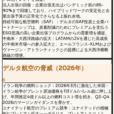
法人出張の回復：企業出張支出はパンデミック前の85-
90%まで回復しており、ハイブリッドワークの安定化と企
業出張予算の正常化でさらなる上振れ余地。
持続可能な航空燃料（SAF）：デルタのSAF投資と企業パ
ートナーシップは、炭素削減のためにプレミアムを支払う
ESG意識の高い企業出張プログラムからの需要増を捕捉。
中南米・大西洋路線の拡大：LATAMのJVを通じた高成長
の中南米市場への参入拡大と、エールフランス-KLMおよび
ヴァージン・アトランティックとの提携による大西洋横断
路線の増便。
デルタ航空の脅威（2026年）
6
イラン戦争の燃料ショック：2026年3月に激化した米国・
イラン紛争がブレント原油価格を113ドル/バレル超に押し上
げ、年間推定4億ドル以上の燃料コスト増を招き、Q2-Q4
2026のマージンガイダンスを脅かす。
ユナイテッド航空のプレミアム競争：ユナイテッドの積極
的なプレミアム拡大——ポラリス、プレミアムエコノミ