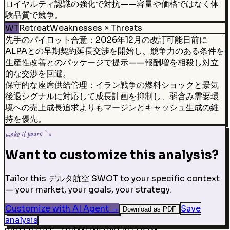
ロイヤルティ認識の強化で対抗——容量や価格ではなく体
験品質で競争。
WT
Retreat
Weaknesses × Threats
先手のパイロット合意：2026年12月の改訂可能日前に
ALPAとの早期契約延長交渉を開始し、競争力のある条件を
生産性改善とのパッケージで提示——報酬増を相殺し対立
的な交渉を回避。
保守的な座席供給管理：イラン戦争の燃料ショックと景気
後退シグナルに対応して成長計画を抑制し、弱含み需要環
境への売上成長追求よりもマージンとキャッシュ生成の維
持を優先。
make it yours ↘
Want to customize this analysis?
Tailor this デルタ航空 SWOT to your specific context
— your market, your goals, your strategy.
Customize with AI Agent
→
Save
Download as PDF
analysis