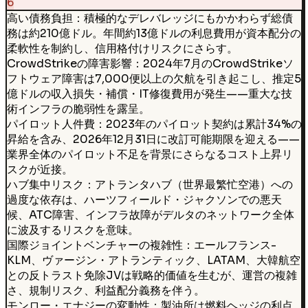
6
高い債務負担：積極的なデレバレッジにもかかわらず総債
務は約210億ドル。年間約13億ドルの利息費用が資本配分の
柔軟性を制約し、信用格付けリスクにさらす。
CrowdStrikeの障害影響：2024年7月のCrowdStrikeソ
フトウェア障害は7,000便以上の欠航を引き起こし、推定5
億ドルの収入損失・補償・IT修復費用が発生——重大な技
術インフラの脆弱性を露呈。
パイロット人件費：2023年のパイロット契約は累計34%の
昇給を含み、2026年12月31日に改訂可能期限を迎える——
業界全体のパイロット不足を背景にさらなるコスト上昇リ
スクが近接。
ハブ集中リスク：アトランタハブ（世界最繁忙空港）への
過度な依存は、ハーツフィールド・ジャクソンでの悪天
候、ATC障害、インフラ故障がデルタのネットワーク全体
に波及するリスクを意味。
国際ジョイントベンチャーの複雑性：エールフランス-
KLM、ヴァージン・アトランティック、LATAM、大韓航空
との反トラスト免除JVは戦略的価値を生むが、運営の複雑
さ、規制リスク、利益配分義務を伴う。
モンロー・エナジーの変動性：製油所は燃料ヘッジの利点