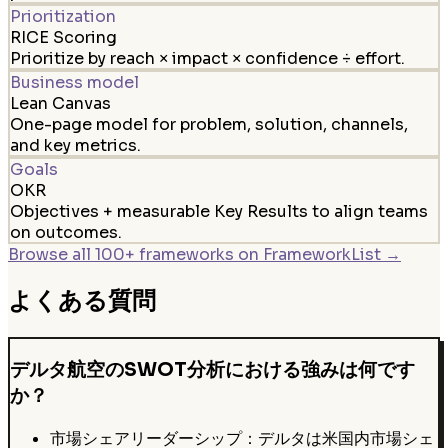
Prioritization
RICE Scoring
Prioritize by reach × impact × confidence ÷ effort.
Business model
Lean Canvas
One-page model for problem, solution, channels,
and key metrics.
Goals
OKR
Objectives + measurable Key Results to align teams
on outcomes.
Browse all 100+ frameworks on FrameworkList →
よくある質問
デルタ航空のSWOT分析における強みは何です
か？
市場シェアリーダーシップ：デルタは米国内市場シェ