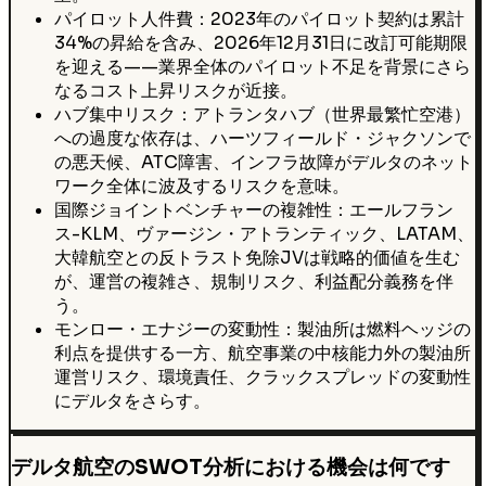
パイロット人件費：2023年のパイロット契約は累計
34%の昇給を含み、2026年12月31日に改訂可能期限
を迎える——業界全体のパイロット不足を背景にさら
なるコスト上昇リスクが近接。
ハブ集中リスク：アトランタハブ（世界最繁忙空港）
への過度な依存は、ハーツフィールド・ジャクソンで
の悪天候、ATC障害、インフラ故障がデルタのネット
ワーク全体に波及するリスクを意味。
国際ジョイントベンチャーの複雑性：エールフラン
ス-KLM、ヴァージン・アトランティック、LATAM、
大韓航空との反トラスト免除JVは戦略的価値を生む
が、運営の複雑さ、規制リスク、利益配分義務を伴
う。
モンロー・エナジーの変動性：製油所は燃料ヘッジの
利点を提供する一方、航空事業の中核能力外の製油所
運営リスク、環境責任、クラックスプレッドの変動性
にデルタをさらす。
デルタ航空のSWOT分析における機会は何です