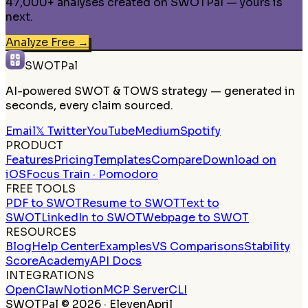
47,000+ analyses created on SWOTPal — yours is
next.
Analyze Free
→
SWOTPal
AI-powered SWOT & TOWS strategy — generated in
seconds, every claim sourced.
Email
𝕏 Twitter
YouTube
Medium
Spotify
PRODUCT
Features
Pricing
Templates
Compare
Download on
iOS
Focus Train · Pomodoro
FREE TOOLS
PDF to SWOT
Resume to SWOT
Text to
SWOT
LinkedIn to SWOT
Webpage to SWOT
RESOURCES
Blog
Help Center
Examples
VS Comparisons
Stability
Score
Academy
API Docs
INTEGRATIONS
OpenClaw
Notion
MCP Server
CLI
SWOTPal © 2026 · ElevenApril