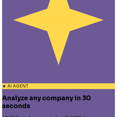
★ AI AGENT
Analyze any company in 30
seconds