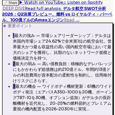
▶
Watch on YouTube
♫
Listen on Spotify
↗
Share
DEEP DIVE
Read full analysis
:
デルタ航空 SWOT分析
2026：Q2決算プレビュー、燃料 vs ロイヤルティ・バーベ
ル、100億ドルのAmexエンジン
Read
→
★
重要ポイント
1
最大の強み — 市場シェアリーダーシップ：デルタは
米国内市場シェア24.62%で全米第1位の航空会社。世
界最大かつ最も収益性の高い国内航空市場において最
大のシェアを獲得し、比類のないネットワーク規模と
価格決定力を持つ。
2
最大の弱み — 高い債務負担：積極的なデレバレッジ
にもかかわらず総債務は約210億ドル。年間約13億ド
ルの利息費用が資本配分の柔軟性を制約し、信用格付
けリスクにさらす。
3
最大の機会 — ワイドボディ機材更新：61機のワイド
ボディ発注（エアバスA350-1000を20機、ボーイン
グ787-10を30機、オプション追加）がデルタの長距
離機材を近代化し、20-25%の燃料節約とプレミアム
重視の機内配置を2026-2030年に実現…