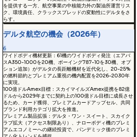
を提供する一方、航空事業の中核能力外の製油所運営リス
ク、環境責任、クラックスプレッドの変動性にデルタをさ
らす。
デルタ航空の機会（2026年）
6
ワイドボディ機材更新：61機のワイドボディ発注（エアバ
スA350-1000を20機、ボーイング787-10を30機、オプ
ション追加）がデルタの長距離機材を近代化し、20-25%
の燃料節約とプレミアム重視の機内配置を2026-2030年
に実現。
100億ドルAmex目標：スカイマイルズAmex提携を82億
ドルから2029年までに契約上の100億ドル目標に成長させ
るため、カード獲得、プレミアムカードアップセル、共同
ブランド利用カテゴリ拡大を推進。
プレミアム製品拡張：デルタ・ワン・スイート、スカイク
ラブ拡大（アクセス制限あり）、ナローボディ機のプレミ
アムエコノミーへの継続投資で、パンデミック後のプレミ
アム化トレンドを捕捉。