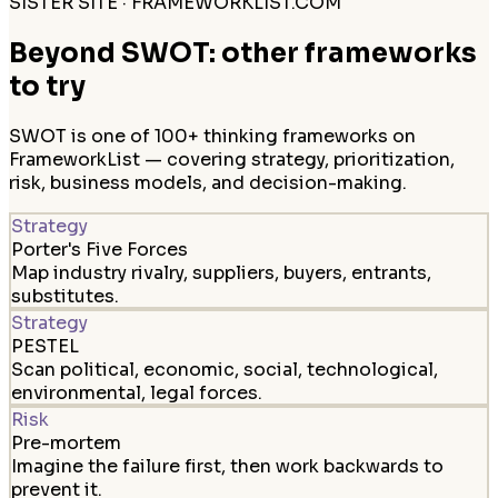
SISTER SITE · FRAMEWORKLIST.COM
Beyond SWOT: other frameworks
to try
SWOT is one of 100+ thinking frameworks on
FrameworkList — covering strategy, prioritization,
risk, business models, and decision-making.
Strategy
Porter's Five Forces
Map industry rivalry, suppliers, buyers, entrants,
substitutes.
Strategy
PESTEL
Scan political, economic, social, technological,
environmental, legal forces.
Risk
Pre-mortem
Imagine the failure first, then work backwards to
prevent it.