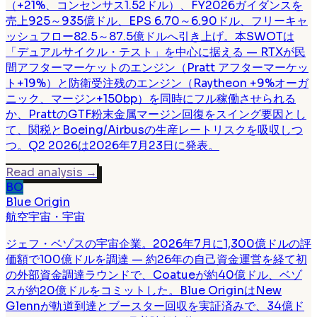
（+21%、コンセンサス1.52ドル）、FY2026ガイダンスを
売上925～935億ドル、EPS 6.70～6.90ドル、フリーキャ
ッシュフロー82.5～87.5億ドルへ引き上げ。本SWOTは
「デュアルサイクル・テスト」を中心に据える — RTXが民
間アフターマーケットのエンジン（Pratt アフターマーケッ
ト+19%）と防衛受注残のエンジン（Raytheon +9%オーガ
ニック、マージン+150bp）を同時にフル稼働させられる
か、PrattのGTF粉末金属マージン回復をスイング要因とし
て、関税とBoeing/Airbusの生産レートリスクを吸収しつ
つ。Q2 2026は2026年7月23日に発表。
Read analysis
→
BO
Blue Origin
航空宇宙・宇宙
ジェフ・ベゾスの宇宙企業。2026年7月に1,300億ドルの評
価額で100億ドルを調達 — 約26年の自己資金運営を経て初
の外部資金調達ラウンドで、Coatueが約40億ドル、ベゾ
スが約20億ドルをコミットした。Blue OriginはNew
Glennが軌道到達とブースター回収を実証済みで、34億ド