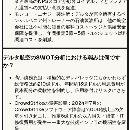
業界最高のNPSスコアが顧客ロイヤルティとプレミア
ム運賃への支払い意欲を促進。
モンロー・エナジー製油所：デルタが完全所有するペ
ンシルベニア州トレーナーの石油製油所は、他の航空
会社には不可能な独自の燃料コストヘッジと供給安全
保障を提供し、年間推定3億～5億ドルのジェット燃料
調達コストを削減。
デルタ航空のSWOT分析における弱みは何です
か？
高い債務負担：積極的なデレバレッジにもかかわらず
総債務は約210億ドル。年間約13億ドルの利息費用が
資本配分の柔軟性を制約し、信用格付けリスクにさら
す。
CrowdStrikeの障害影響：2024年7月の
CrowdStrikeソフトウェア障害は7,000便以上の欠
航を引き起こし、推定5億ドルの収入損失・補償・IT
修復費用が発生——重大な技術インフラの脆弱性を露
呈。