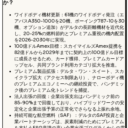
か？
ワイドボディ機材更新：61機のワイドボディ発注（エ
アバスA350-1000を20機、ボーイング787-10を30
機、オプション追加）がデルタの長距離機材を近代化
し、20-25%の燃料節約とプレミアム重視の機内配置
を2026-2030年に実現。
100億ドルAmex目標：スカイマイルズAmex提携を
82億ドルから2029年までに契約上の100億ドル目標
に成長させるため、カード獲得、プレミアムカードア
ップセル、共同ブランド利用カテゴリ拡大を推進。
プレミアム製品拡張：デルタ・ワン・スイート、スカ
イクラブ拡大（アクセス制限あり）、ナローボディ機
のプレミアムエコノミーへの継続投資で、パンデミッ
ク後のプレミアム化トレンドを捕捉。
法人出張の回復：企業出張支出はパンデミック前の
85-90%まで回復しており、ハイブリッドワークの安
定化と企業出張予算の正常化でさらなる上振れ余地。
持続可能な航空燃料（SAF）：デルタのSAF投資と企
業パートナーシップは、炭素削減のためにプレミアム
を支払うESG意識の高い企業出張プログラムからの需