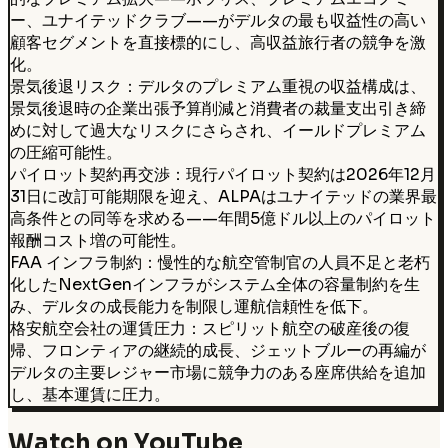
ー、ユナイテッドクラブ——がデルタの最も収益性の高い
顧客セグメントを直接標的にし、高収益旅行者の競争を激
化。
景気後退リスク：デルタのプレミアム重視の収益構成は、
景気後退時の企業出張予算削減と消費者の裁量支出引き締
めに対して過大なリスクにさらされ、イールドプレミアム
の圧縮可能性。
パイロット契約再交渉：現行パイロット契約は2026年12月
31日に改訂可能期限を迎え、ALPAはユナイテッドの業界最
高条件との同等を求める——年間5億ドル以上のパイロット
報酬コスト増の可能性。
FAA インフラ制約：慢性的な航空管制官の人員不足と老朽
化したNextGenインフラがシステム全体の容量制約を生
み、デルタの成長能力を制限し運航信頼性を低下。
格安航空会社の運賃圧力：スピリット航空の破産後の復
帰、フロンティアの継続的成長、ジェットブルーの再編が
デルタの主要レジャー市場に競争力のある座席供給を追加
し、基本運賃に圧力。
Watch on YouTube