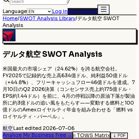
/
Language
Log in
Get Started
Home
/
SWOT Analysis Library
/
デルタ航空
SWOT
Analysis
デルタ航空
SWOT Analysis
米国最大の市場シェア（24.62%）を誇る航空会社。
FY2025で記録的な売上高634億ドル、純利益50億ドル
（+44.8%）、フリーキャッシュフロー46億ドルを達成。7
月10日のQ2 2026決算（コンセンサス売上約175億ドル・
EPS約1.44ドル）を前に、4月の停戦以降の原油下落が製油
所に約3億ドルの追い風をもたらす——変動する燃料と100
億ドルのAmexロイヤルティ年金を組み合わせる「燃料 vs
ロイヤルティ・バーベル」。
航空
Last edited
2026-07-06
Analyze My Business Free
→
⌗
TOWS Matrix
⤓
PDF