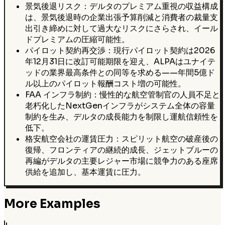
景気後退リスク：デルタのプレミアム重視の収益構成
は、景気後退時の企業出張予算削減と消費者の裁量支
出引き締めに対して過大なリスクにさらされ、イール
ドプレミアムの圧縮可能性。
パイロット契約再交渉：現行パイロット契約は2026
年12月31日に改訂可能期限を迎え、ALPAはユナイテ
ッドの業界最高条件との同等を求める——年間5億ド
ル以上のパイロット報酬コスト増の可能性。
FAA インフラ制約：慢性的な航空管制官の人員不足と
老朽化したNextGenインフラがシステム全体の容量
制約を生み、デルタの成長能力を制限し運航信頼性を
低下。
格安航空会社の運賃圧力：スピリット航空の破産後の
復帰、フロンティアの継続的成長、ジェットブルーの
再編がデルタの主要レジャー市場に競争力のある座席
供給を追加し、基本運賃に圧力。
More Examples