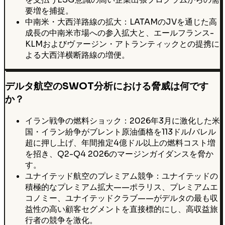
要増を捕捉。
中南米・大西洋路線の拡大：LATAMのJVを通じた高
成長の中南米市場への参入拡大と、エールフランス-
KLMおよびヴァージン・アトランティックとの提携に
よる大西洋横断路線の増便。
デルタ航空のSWOT分析における脅威は何です
か？
イラン戦争の燃料ショック：2026年3月に激化した米
国・イラン紛争がブレント原油価格を113ドル/バレル
超に押し上げ、年間推定4億ドル以上の燃料コスト増
を招き、Q2-Q4 2026のマージンガイダンスを脅か
す。
ユナイテッド航空のプレミアム競争：ユナイテッドの
積極的なプレミアム拡大——ポラリス、プレミアムエ
コノミー、ユナイテッドクラブ——がデルタの最も収
益性の高い顧客セグメントを直接標的にし、高収益旅
行者の競争を激化。