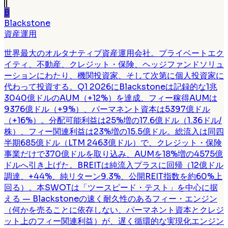
B
Blackstone
資産運用
世界最大のオルタナティブ資産運用会社。プライベートエク
イティ、不動産、クレジット・保険、ヘッジファンドソリュ
ーションにわたり、機関投資家、そして次第に個人投資家に
代わって投資する。Q1 2026にBlackstoneは記録的な1兆
3040億ドルのAUM（+12%）を達成、フィー稼得AUMは
9376億ドル（+9%）、パーマネント資本は5397億ドル
（+16%）。分配可能利益は25%増の17.6億ドル（1.36ドル/
株）、フィー関連利益は23%増の15.5億ドル。総流入は同四
半期685億ドル（LTM 2463億ドル）で、クレジット・保険
事業だけで370億ドルを取り込み、AUMを18%増の4575億
ドルへ引き上げた。BREITは純流入プラスに回帰（12億ドル
調達、+44%、純リターン9.3%、公開REIT指数を約60%上
回る）。本SWOTは「ツースピード・テスト」を中心に据
える — Blackstoneの速く耐久性のあるフィー・エンジン
（何かを売ることに依存しない、パーマネント資本とクレジ
ット上のフィー関連利益）が、遅く循環的な実現化エンジン