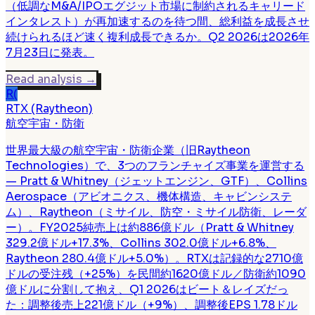
（低調なM&A/IPOエグジット市場に制約されるキャリード
インタレスト）が再加速するのを待つ間、総利益を成長させ
続けられるほど速く複利成長できるか。Q2 2026は2026年
7月23日に発表。
Read analysis
→
R(
RTX (Raytheon)
航空宇宙・防衛
世界最大級の航空宇宙・防衛企業（旧Raytheon
Technologies）で、3つのフランチャイズ事業を運営する
— Pratt & Whitney（ジェットエンジン、GTF）、Collins
Aerospace（アビオニクス、機体構造、キャビンシステ
ム）、Raytheon（ミサイル、防空・ミサイル防衛、レーダ
ー）。FY2025純売上は約886億ドル（Pratt & Whitney
329.2億ドル+17.3%、Collins 302.0億ドル+6.8%、
Raytheon 280.4億ドル+5.0%）。RTXは記録的な2710億
ドルの受注残（+25%）を民間約1620億ドル／防衛約1090
億ドルに分割して抱え、Q1 2026はビート＆レイズだっ
た：調整後売上221億ドル（+9%）、調整後EPS 1.78ドル