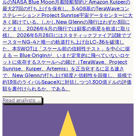
ルのNASA Blue Moon月着陸船契約とAmazon Kuiperの
最大27回の打ち上げを保有し、5,408基のTeraWaveコン
ステレーションとProject Sunrise宇宙データセンターに大
きく賭けている。しかしNew Glennの飛行はわずか3回に
とどまり、2026年4月の飛行では顧客の衛星を軌道に取り
残し、2026年5月28日にはスタティックファイア試験でブ
ースターNG-4と唯一の軌道打ち上げ台LC-36を破壊し
た。本SWOTは「スケール前の信頼性テスト」を中心に据
える — Blue Originが、いまだ定常的に飛べていないロケ
ットに依存するスケールへの賭け（TeraWave、Project
Sunrise、Kuiper、Artemis）を正当化するに足る速さ
で、New Glennの打ち上げ頻度と信頼性を回復し、規模で
約13倍のライバルSpaceXに対抗しつつ1,300億ドルの評価
額を裏付けられるか、である。
Read analysis
→