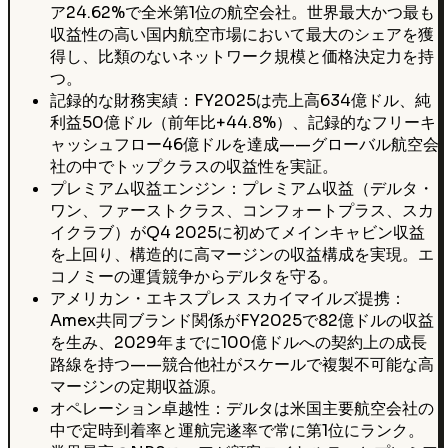
ア24.62%で全米第1位の航空会社。世界最大かつ最も
収益性の高い国内航空市場において最大のシェアを獲
得し、比類のないネットワーク規模と価格決定力を持
つ。
記録的な財務実績：FY2025は売上高634億ドル、純
利益50億ドル（前年比+44.8%）、記録的なフリーキ
ャッシュフロー46億ドルを達成——グローバル航空会
社の中でトップクラスの収益性を実証。
プレミアム収益エンジン：プレミアム収益（デルタ・
ワン、ファーストクラス、コンフォートプラス、スカ
イクラブ）がQ4 2025に初めてメインキャビン収益
を上回り、構造的に高マージンの収益構成を実現。エ
コノミーの運賃競争からデルタを守る。
アメリカン・エキスプレス スカイマイルズ提携：
Amex共同ブランド関係がFY2025で82億ドルの収益
を生み、2029年までに100億ドルへの契約上の成長
路線を持つ——競合他社がスケールで複製不可能な高
マージンの定期収益源。
オペレーション卓越性：デルタは米国主要航空会社の
中で定時到着率と運航完遂率で常に第1位にランク。