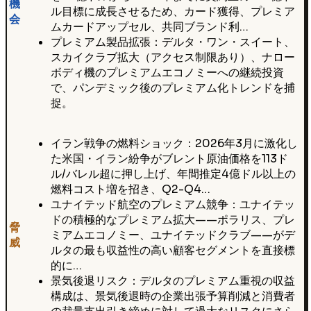
機
ル目標に成長させるため、カード獲得、プレミア
会
ムカードアップセル、共同ブランド利…
プレミアム製品拡張：デルタ・ワン・スイート、
スカイクラブ拡大（アクセス制限あり）、ナロー
ボディ機のプレミアムエコノミーへの継続投資
で、パンデミック後のプレミアム化トレンドを捕
捉。
イラン戦争の燃料ショック：2026年3月に激化し
た米国・イラン紛争がブレント原油価格を113ド
ル/バレル超に押し上げ、年間推定4億ドル以上の
燃料コスト増を招き、Q2-Q4…
ユナイテッド航空のプレミアム競争：ユナイテッ
ドの積極的なプレミアム拡大——ポラリス、プレ
脅
ミアムエコノミー、ユナイテッドクラブ——がデ
威
ルタの最も収益性の高い顧客セグメントを直接標
的に…
景気後退リスク：デルタのプレミアム重視の収益
構成は、景気後退時の企業出張予算削減と消費者