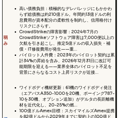
高い債務負担：積極的なデレバレッジにもかかわ
らず総債務は約210億ドル。年間約13億ドルの利
息費用が資本配分の柔軟性を制約し、信用格付け
リスクにさらす。
CrowdStrikeの障害影響：2024年7月の
弱
CrowdStrikeソフトウェア障害は7,000便以上の
み
欠航を引き起こし、推定5億ドルの収入損失・補
償・IT修復費用が発生——重…
パイロット人件費：2023年のパイロット契約は累
計34%の昇給を含み、2026年12月31日に改訂可
能期限を迎える——業界全体のパイロット不足を
背景にさらなるコスト上昇リスクが近接…
ワイドボディ機材更新：61機のワイドボディ発注
（エアバスA350-1000を20機、ボーイング787-
10を30機、オプション追加）がデルタの長距離機
材を近代化し、20-25%の燃…
100億ドルAmex目標：スカイマイルズAmex提携
を82億ドルから2029年までに契約上の100億ド