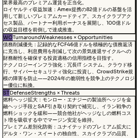
業界最高のプレミアム運賃を正当化。
ロイヤルティ収益加速：Amex提携の82億ドルの基盤を活
用して新しいプレミアムカードティア、スカイクラブアク
セス製品、パートナー利用ボーナスを展開し、100億ドル
の収益目標を前倒しで達成推進。
WO
Turnaround
Weaknesses × Opportunities
債務削減優先：記録的なFCF46億ドルを積極的な債務返済
に充当し、利息費用を削減して次の景気後退サイクルへの
財務耐性を確保する投資適格の信用指標を目指す。
テクノロジーインフラ強化：冗長IT システム、クラウド移
行、サイバーセキュリティ強化に投資し、CrowdStrike規
模の障害を防止——2024年の脆弱性を競争上のテクノロジ
ー優位に転換。
ST
Defense
Strengths × Threats
燃料ヘッジ拡大：モンロー・エナジーの製油所ヘッジを金
融ヘッジ手段とSAF引き取り契約で補完し、イラン戦争の
燃料ショックを緩和——競合他社がヘッジなしの燃料コス
ト増を吸収する中でマージン安定を維持。
プレミアム差別化防衛：ユナイテッドのプレミアム拡大に
デルタ・ワン・スイートの独自性、スカイクラブの品質、