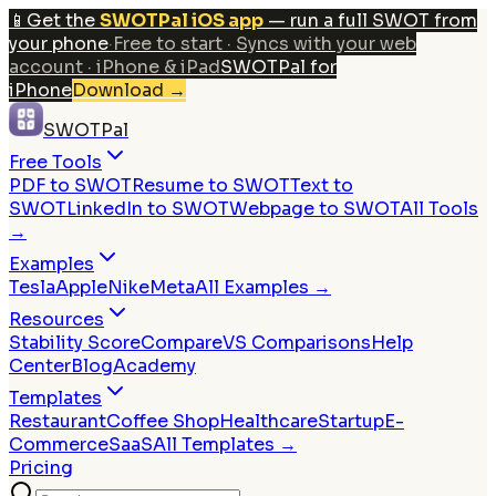
📱
Get the
SWOTPal iOS app
— run a full SWOT from
your phone
·
Free to start · Syncs with your web
account · iPhone & iPad
SWOTPal for
iPhone
Download
→
SWOTPal
Free Tools
PDF to SWOT
Resume to SWOT
Text to
SWOT
LinkedIn to SWOT
Webpage to SWOT
All Tools
→
Examples
Tesla
Apple
Nike
Meta
All Examples →
Resources
Stability Score
Compare
VS Comparisons
Help
Center
Blog
Academy
Templates
Restaurant
Coffee Shop
Healthcare
Startup
E-
Commerce
SaaS
All Templates →
Pricing