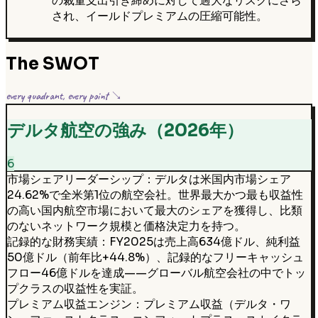
の裁量支出引き締めに対して過大なリスクにさら
され、イールドプレミアムの圧縮可能性。
The SWOT
every quadrant, every point ↘
デルタ航空の強み（2026年）
6
市場シェアリーダーシップ：デルタは米国内市場シェア
24.62%で全米第1位の航空会社。世界最大かつ最も収益性
の高い国内航空市場において最大のシェアを獲得し、比類
のないネットワーク規模と価格決定力を持つ。
記録的な財務実績：FY2025は売上高634億ドル、純利益
50億ドル（前年比+44.8%）、記録的なフリーキャッシュ
フロー46億ドルを達成——グローバル航空会社の中でトッ
プクラスの収益性を実証。
プレミアム収益エンジン：プレミアム収益（デルタ・ワ