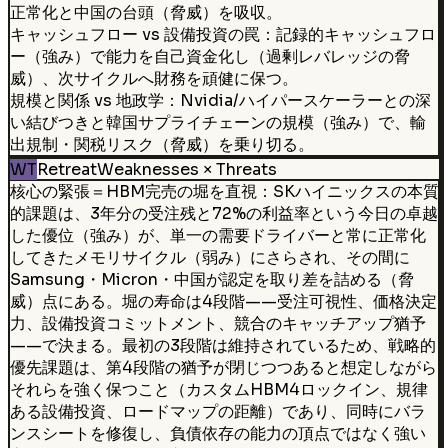
正常化と中国の台頭（脅威）を吸収。
キャッシュフロー vs 設備投資の罠：記録的キャッシュフロ
ー（強み）で能力を自己資金化し（過剰レバレッジの脅
威）、次サイクルへ財務を頑健に保つ。
規模と関係 vs 地政学：Nvidia/ハイパースケーラーとの深
い結びつきと韓国サプライチェーンの規模（強み）で、輸
出規制・関税リスク（脅威）を乗り切る。
WT
Retreat
Weaknesses × Threats
核心の緊張＝HBM完売の堀を直視：SKハイニックスの本質
的課題は、3年分の受注残と72%の利益率という今日の卓越
した優位（強み）が、単一の需要ドライバーと常に正常化
してきたメモリサイクル（弱み）にさらされ、その間に
Samsung・Micron・中国が認定を取り差を詰める（脅
威）点にある。堀の寿命は4段階——受注可視性、価格決定
力、設備投資コミットメント、競合のキャッチアップ猶予
——で決まる。最初の3段階は維持されているため、戦略的
優先課題は、第4段階の猶予が閉じつつあると想定しながら
それらを強く保つこと（カスタムHBM4ロックイン、規律
ある設備投資、ロードマップの距離）であり、同時にバラ
ンスシートを修復し、負債依存の能力の頂点ではなく強い