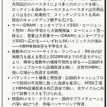
共同設計のベースダイにより多くのロジックを移し、
ロックインを深める——カスタムベースダイは汎用品
よりはるかに粘着的で、スイッチングコストを高め、
競合のキャッチアップ猶予を広げる。
サーバDRAM・エンタープライズSSD・エージェン
ト型AI：AIが学習から大規模推論・エージェント型へ
移ると、需要は大容量サーバDRAMとエンタープライ
ズSSDへ広がる——いずれもSKハイニックスの強み
——HBM単独依存を平準化する。
複数年のスーパーサイクル・ランウェイ：3年分の計
画能力を超える受注と2028年頃までの不足モデルに
より、稀有な複数年の価格可視性を得る——記録的キ
ャッシュフローから設備投資を賄い、次世代HBMに
強い立場から投資する時間。
バランスシート修復と再投資：記録的キャッシュフロ
ーで前回の不況期に負った負債を返済し、M15X工場
とHBM4設備投資を自己資金で賄い、次サイクルに向
けて財務リスクを下げられる。
韓国AIメモリ・クラスター：国内サプライチェーンと
の深い結びつき、先端パッケージング投資、