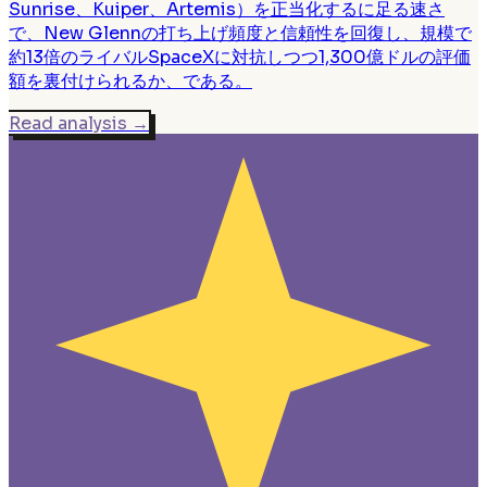
Sunrise、Kuiper、Artemis）を正当化するに足る速さ
で、New Glennの打ち上げ頻度と信頼性を回復し、規模で
約13倍のライバルSpaceXに対抗しつつ1,300億ドルの評価
額を裏付けられるか、である。
Read analysis
→