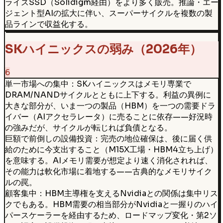
ライズSSD（Solidigm経由）をより多く販売。推論・エー
ジェント型AIの拡大に伴い、スーパーサイクルを複数の製
品ラインで収益化する。
SKハイニックスの弱み（2026年）
6
単一市場への集中：SKハイニックスはメモリ専業で
DRAM/NANDサイクルとともに上下する。利益の異例に
大きな部分が、いま一つの製品（HBM）を一つの需要ドラ
イバー（AIアクセラレータ）に売ることに依存——好況時
の強みだが、サイクルが転じれば負債となる。
巨額で前倒しの設備投資：完売の地位確保は、後に届く供
給のために今支出すること（M15X工場・HBM4立ち上げ）
を意味する。AIメモリ需要が想定より速く消化されれば、
その能力は軟化市場に着地する——古典的なメモリサイク
ルの罠。
顧客集中：HBM主導権を支えるNvidiaとの関係は集中リス
クでもある。HBM需要の相当部分がNvidiaと一握りのハイ
パースケーラーを経由するため、ロードマップ変化・第2ソ