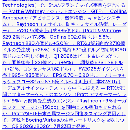
Technologies）で、3つのフランチャイズ事業を運営する
— Pratt & Whitney（ジェットエンジン、GTF）、Collins
Aerospace（アビオニクス、機体構造、キャビンシステ
ム）、Raytheon（ミサイル、防空・ミサイル防衛、レーダ
ー）。FY2025純売上は約886億ドル（Pratt & Whitney
329.2億ドル+17.3%、Collins 302.0億ドル+6.8%、
Raytheon 280.4億ドル+5.0%）。RTXは記録的な2710億
ドルの受注残（+25%）を民間約1620億ドル／防衛約1090
億ドルに分割して抱え、Q1 2026はビート＆レイズだっ
た：調整後売上221億ドル（+9%）、調整後EPS 1.78ドル
（+21%、コンセンサス1.52ドル）、FY2026ガイダンスを
売上925～935億ドル、EPS 6.70～6.90ドル、フリーキャ
ッシュフロー82.5～87.5億ドルへ引き上げ。本SWOTは
「デュアルサイクル・テスト」を中心に据える — RTXが民
間アフターマーケットのエンジン（Pratt アフターマーケッ
ト+19%）と防衛受注残のエンジン（Raytheon +9%オーガ
ニック、マージン+150bp）を同時にフル稼働させられる
か、PrattのGTF粉末金属マージン回復をスイング要因とし
て、関税とBoeing/Airbusの生産レートリスクを吸収しつ
つ。Q2 2026は2026年7月23日に発表。