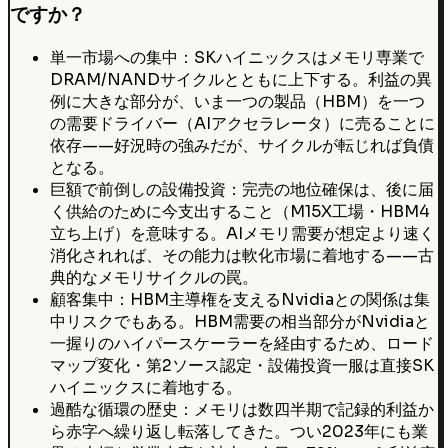
ですか？
単一市場への集中：SKハイニックスはメモリ専業で
DRAM/NANDサイクルとともに上下する。利益の異
例に大きな部分が、いま一つの製品（HBM）を一つ
の需要ドライバー（AIアクセラレータ）に売ることに
依存——好況時の強みだが、サイクルが転じれば負債
となる。
巨額で前倒しの設備投資：完売の地位確保は、後に届
く供給のために今支出すること（M15X工場・HBM4
立ち上げ）を意味する。AIメモリ需要が想定より速く
消化されれば、その能力は軟化市場に着地する——古
典的なメモリサイクルの罠。
顧客集中：HBM主導権を支えるNvidiaとの関係は集
中リスクでもある。HBM需要の相当部分がNvidiaと
一握りのハイパースケーラーを経由するため、ロード
マップ変化・第2ソース認定・設備投資一服は直接SK
ハイニックスに着地する。
過酷な循環の歴史：メモリは数四半期で記録的利益か
ら赤字へ繰り返し転落してきた。つい2023年にも業