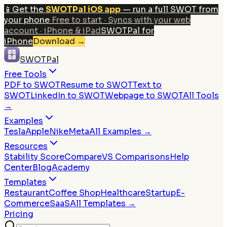
📱
Get the
SWOTPal iOS app
— run a full SWOT from
your phone
·
Free to start · Syncs with your web
account · iPhone & iPad
SWOTPal for
iPhone
Download
→
SWOTPal
Free Tools
PDF to SWOT
Resume to SWOT
Text to
SWOT
LinkedIn to SWOT
Webpage to SWOT
All Tools
→
Examples
Tesla
Apple
Nike
Meta
All Examples →
Resources
Stability Score
Compare
VS Comparisons
Help
Center
Blog
Academy
Templates
Restaurant
Coffee Shop
Healthcare
Startup
E-
Commerce
SaaS
All Templates →
Pricing