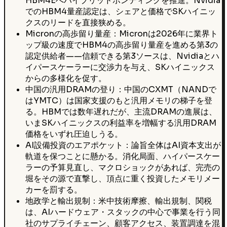
HBM4Eへハイブリッドボンディングを推進。Nvidia
でのHBM4量産認定は、シェアと価格でSKハイニッ
クスのリードを直接狭める。
Micronの高歩留り量産：Micronは2026年に業界ト
ップ級の速度でHBM4の高歩留り量産を進める第3の
認定供給者——信頼できる第3ソースは、Nvidiaとハ
イパースケーラーに交渉力を与え、SKハイニックス
からの多様化を促す。
中国の汎用DRAMの登り：中国のCXMT（NANDで
はYMTC）は国家支援のもと汎用メモリの梯子を登
る。HBMでは数年遅れだが、主流DRAMの進展は、
いまSKハイニックスの利益率を増幅する汎用DRAM
価格をいずれ圧迫しうる。
AI設備投資のエアポケット：論旨全体はAI資本支出が
軌道を保つことに懸かる。消化局面、ハイパースケー
ラーの予算見直し、マクロショックがあれば、完売の
堀をその源で直撃し、頂点に重く投資したメモリメー
カーを罰する。
地政学と輸出規制：米中技術摩擦、輸出規制、関税
は、AIハードウェア・スタックの中心で事業を行う同
社のサプライチェーン、顧客アクセス、装置調達を混