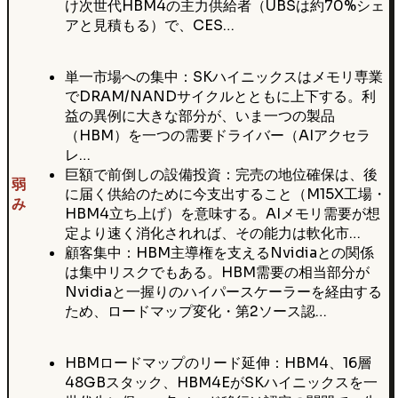
け次世代HBM4の主力供給者（UBSは約70%シェ
アと見積もる）で、CES…
単一市場への集中：SKハイニックスはメモリ専業
でDRAM/NANDサイクルとともに上下する。利
益の異例に大きな部分が、いま一つの製品
（HBM）を一つの需要ドライバー（AIアクセラ
レ…
巨額で前倒しの設備投資：完売の地位確保は、後
弱
に届く供給のために今支出すること（M15X工場・
み
HBM4立ち上げ）を意味する。AIメモリ需要が想
定より速く消化されれば、その能力は軟化市…
顧客集中：HBM主導権を支えるNvidiaとの関係
は集中リスクでもある。HBM需要の相当部分が
Nvidiaと一握りのハイパースケーラーを経由する
ため、ロードマップ変化・第2ソース認…
HBMロードマップのリード延伸：HBM4、16層
48GBスタック、HBM4EがSKハイニックスを一