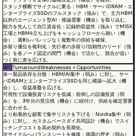
スタック横断でサイクルに乗る：HBM・サーバDRAM・エ
ンタープライズSSDのフルスタック（強み）で、主力HBM
以外のエージェント型AI・推論需要（機会）を取り込む。
能力を先んじて自己資金化：記録的収益性（強み）でM15X
工場とHBM4立ち上げをキャッシュフローから賄い（機
会）、過剰レバレッジなく複数年の供給を確保。
歩留り優位を複利化：先行者の歩留り/信頼性のリード（強
み）を各ノード認定の関門（機会）で活かし、競合が追い
つく前に差を広げる。
WO
Turnaround
Weaknesses × Opportunities
単一製品依存を分散：HBM/AI集中（弱み）に対し、サー
バDRAMとエンタープライズSSDを同じ構築へ拡大（機
会）し、収益基盤を広げる。
可視性で設備投資リスクを低減：前倒しの設備投資（弱
み）を、3年分の受注残（機会）に紐付け、供給を確定需要
に合わせる。
より粘着的な顧客で集中リスクを下げる：Nvidia集中（弱
み）に対し、カスタムベースダイ共同設計（機会）でスイ
ッチングコストを高め契約を長期化。
次サイクルへバランスシートを修復：循環の歴史（弱み）