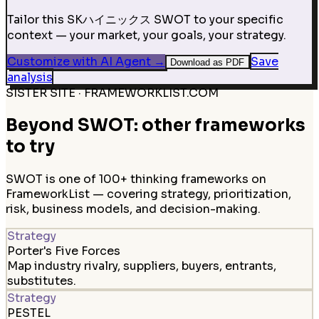
Tailor this SKハイニックス SWOT to your specific
context — your market, your goals, your strategy.
Customize with AI Agent
→
Save
Download as PDF
analysis
SISTER SITE · FRAMEWORKLIST.COM
Beyond SWOT: other frameworks
to try
SWOT is one of 100+ thinking frameworks on
FrameworkList — covering strategy, prioritization,
risk, business models, and decision-making.
Strategy
Porter's Five Forces
Map industry rivalry, suppliers, buyers, entrants,
substitutes.
Strategy
PESTEL