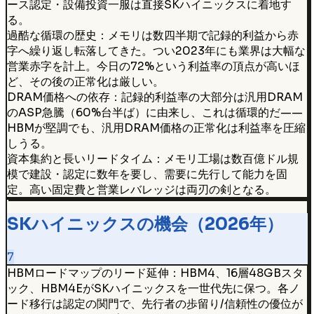
ース認定・設備投資一服は直接SKハイニックスに着地す
る。
過酷な循環の歴史：メモリは数四半期で記録的利益から赤
字へ繰り返し転落してきた。つい2023年にも業界は大幅な
営業赤字を計上。今日の72%という利益率の頂点が高いほ
ど、その後の正常化は厳しい。
DRAM価格への依存：記録的利益率の大部分は汎用DRAM
のASP急騰（60%台半ば）に由来し、これは循環的だ——
HBMが堅調でも、汎用DRAM価格の正常化は利益率を圧縮
しうる。
資本集約と長いリードタイム：メモリ工場は数百億ドル規
模で建設・認定に数年を要し、需要に先行して能力を固
定。高い固定費と営業レバレッジは両刃の剣となる。
SKハイニックスの機会（2026年）
7
HBMロードマップのリード延伸：HBM4、16層48GBスタ
ック、HBM4EがSKハイニックスを一世代先に保つ。各ノ
ード移行は認定の関門で、先行者の歩留り/信頼性の優位が