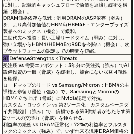
に対し、記録的キャッシュフローで負債を返済し緩衝を構
築（機会）。
DRAM価格依存を低減：汎用DRAMのASP依存（弱み）
を、より高付加価値なHBM4/HBM4E・エンタープライズ
製品へのミックス（機会）で緩和。
二世代先へ投資：長い工場リードタイム（弱み）に対し、
強い立場からHBM4/HBM4EのR&Dを今賄い（機会）、次
プラットフォームの認定までの時間を短縮。
ST
Defense
Strengths × Threats
受注残 vs 需要エアポケット：3年分の受注残（強み）でAI
設備投資の一服（脅威）を緩衝し、競合にない収益可視性
を確保。
ロードマップのリード vs Samsung/Micron：HBM4の主
導権と歩留り優位（強み）で、SamsungとMicronの
HBM4立ち上げ（脅威）にNvidia認定で対抗。
カスタム・ロックイン vs 第2ソース化：カスタムベースダ
イ共同設計（強み）で、信頼できる第3供給者がもたらす第
2ソースの交渉力（脅威）を鈍らせる。
利益率の緩衝 vs DRAM正常化：72%の利益率とフルスタ
ックのミックス（強み）で、いずれ来る汎用DRAM価格の