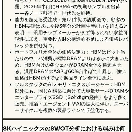
積もる）で、CES 2026では16層48GBのHBM4を披
露、2026年半ばにHBM4Eの初期サンプルを出荷
——各ノード移行で一世代先を維持。
能力を超える受注残：第1四半期の説明会で、顧客の
HBM要請は既に今後3年分の計画生産能力を超えると
表明——汎用チップメーカーがまず得られない収益可
視性に加え、重要投入財の構造的不足による価格レバ
レッジを併せ持つ。
ポートフォリオ全体の価格決定力：HBMはビット当
たりのウェハ消費が標準DRAMよりはるかに大きいた
め、HBM向けの各ウェハがDRAM全体を逼迫させ
る。汎用DRAMのASPは60%台半ばで上昇し、強い
価格はHBMだけでなく製品ライン全体に及ぶ。
フルスタックのAIメモリ・エクスポージャー：HBM
以外にも、同じAI構築に向けて大容量サーバDRAMや
エンタープライズSSD（Solidigm経由）をより多く
販売。推論・エージェント型AIの拡大に伴い、スーパ
ーサイクルを複数の製品ラインで収益化する。
SKハイニックスのSWOT分析における弱みは何