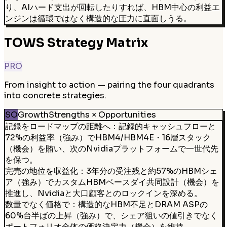
り、AIハード支出が回転したりすれば、HBM中心の利益エ
ンジンは循環ではなく構造的な圧力に直面しうる。
TOWS Strategy Matrix
PRO
From insight to action — pairing the four quadrants
into concrete strategies.
SO
Growth
Strengths × Opportunities
記録をロードマップの距離へ：記録的キャッシュフローと
72%の利益率（強み）でHBM4/HBM4E・16層スタック
（機会）を賄い、次のNvidiaプラットフォームで一世代先
を保つ。
完売の地位を収益化：3年分の受注残と約57%のHBMシェ
ア（強み）でカスタムHBMベースダイ共同設計（機会）を
推進し、Nvidiaと大口顧客とのロックインを深める。
数量でなく価格で：構造的なHBM不足とDRAM ASPの
60%台半ばの上昇（強み）で、シェア狙いの値引きでなく
ポートフォリオ全体の価格決定力（機会）を維持。