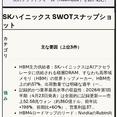
SKハイニックス SWOTスナップショ
ット
カ
テ
主な要因（上位3件）
ゴ
リ
HBM主力供給者：SKハイニックスはAIアクセラ
レータに供給される積層DRAM、すなわち高帯域
メモリ（HBM）の世界トップメーカー。HBM売
上の約57%、出荷数量では明確な過半（一…
記録的かつ業界最高水準の収益性：2026年第1四
強
半期（4月23日発表）は全面的に記録更新——売
み
上52.58兆ウォン（約360億ドル、前年比
+198%、前期比+60%）、営業利益37…
HBM4ロードマップのリード：NvidiaのRubin向