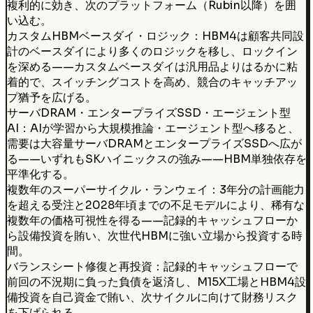
複利的に効き、次のプラットフォーム（Rubin以降）を囲
い込む。
カスタムHBMベースダイ・ロジック：HBM4は顧客共同設
計のベースダイにより多くのロジックを移し、ロックイン
を深める——カスタムベースダイは汎用品よりはるかに粘
着的で、スイッチングコストを高め、競合のキャッチアッ
プ猶予を広げる。
サーバDRAM・エンタープライズSSD・エージェント型
AI：AIが学習から大規模推論・エージェント型へ移ると、
需要は大容量サーバDRAMとエンタープライズSSDへ広が
る——いずれもSKハイニックスの強み——HBM単独依存を
平準化する。
複数年のスーパーサイクル・ランウェイ：3年分の計画能力
を超える受注と2028年頃までの不足モデルにより、稀有な
複数年の価格可視性を得る——記録的キャッシュフローか
ら設備投資を賄い、次世代HBMに強い立場から投資する時
間。
バランスシート修復と再投資：記録的キャッシュフローで
前回の不況期に負った負債を返済し、M15X工場とHBM4設
備投資を自己資金で賄い、次サイクルに向けて財務リスク
を下げられる。