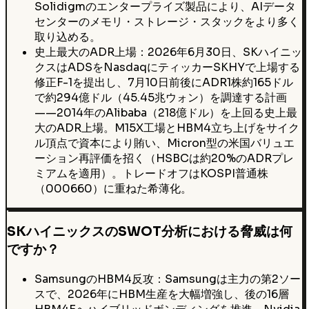
Solidigmのエンタープライズ製品により、AIデータ
センターのメモリ・ストレージ・スタックをより多く
取り込める。
史上最大のADR上場：2026年6月30日、SKハイニッ
クスはADSをNasdaqにティッカーSKHYで上場する
修正F-1を提出し、7月10日前後にADR1株約165ドル
で約294億ドル（45.45兆ウォン）を調達する計画
——2014年のAlibaba（218億ドル）を上回る史上最
大のADR上場。M15X工場とHBM4立ち上げをサイク
ル頂点で資本により賄い、Micron型の米国バリュエ
ーション再評価を招く（HSBCは約20%のADRプレ
ミアムを適用）。トレードオフはKOSPI普通株
（000660）に重ねた希薄化。
SKハイニックスのSWOT分析における脅威は何
ですか？
SamsungのHBM4反攻：Samsungは主力の第2ソー
スで、2026年にHBM生産を大幅増強し、後の16層