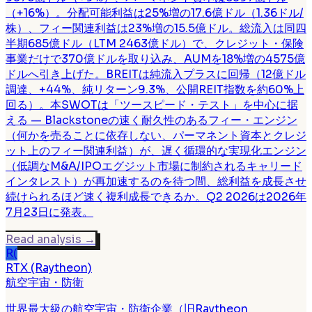
（+16%）。分配可能利益は25%増の17.6億ドル（1.36ドル/
株）、フィー関連利益は23%増の15.5億ドル。総流入は同四
半期685億ドル（LTM 2463億ドル）で、クレジット・保険
事業だけで370億ドルを取り込み、AUMを18%増の4575億
ドルへ引き上げた。BREITは純流入プラスに回帰（12億ドル
調達、+44%、純リターン9.3%、公開REIT指数を約60%上
回る）。本SWOTは「ツースピード・テスト」を中心に据
える — Blackstoneの速く耐久性のあるフィー・エンジン
（何かを売ることに依存しない、パーマネント資本とクレジ
ット上のフィー関連利益）が、遅く循環的な実現化エンジン
（低調なM&A/IPOエグジット市場に制約されるキャリード
インタレスト）が再加速するのを待つ間、総利益を成長させ
続けられるほど速く複利成長できるか。Q2 2026は2026年
7月23日に発表。
Read analysis
→
R(
RTX (Raytheon)
航空宇宙・防衛
世界最大級の航空宇宙・防衛企業（旧Raytheon