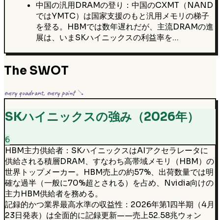
中国の汎用DRAMの登り：中国のCXMT（NAND
ではYMTC）は国家支援のもと汎用メモリの梯子
を登る。HBMでは数年遅れだが、主流DRAMの進
展は、いまSKハイニックスの利益率を…
The SWOT
every quadrant, every point ↘
SKハイニックスの強み（2026年）
6
HBM主力供給者：SKハイニックスはAIアクセラレータに
供給される積層DRAM、すなわち高帯域メモリ（HBM）の
世界トップメーカー。HBM売上の約57%、出荷数量では明
確な過半（一般に70%超とされる）を占め、Nvidia向けの
主力HBM供給者を務める。
記録的かつ業界最高水準の収益性：2026年第1四半期（4月
23日発表）は全面的に記録更新——売上52.58兆ウォン