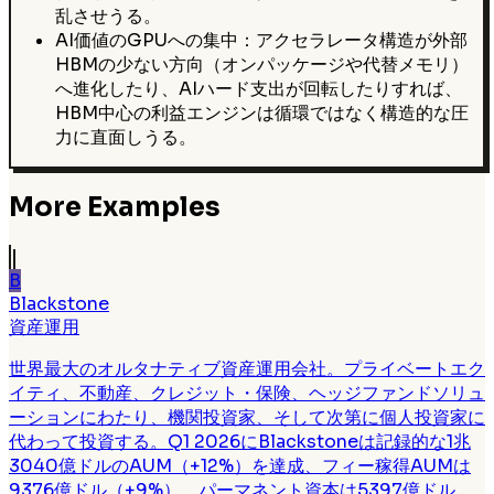
乱させうる。
AI価値のGPUへの集中：アクセラレータ構造が外部
HBMの少ない方向（オンパッケージや代替メモリ）
へ進化したり、AIハード支出が回転したりすれば、
HBM中心の利益エンジンは循環ではなく構造的な圧
力に直面しうる。
More Examples
B
Blackstone
資産運用
世界最大のオルタナティブ資産運用会社。プライベートエク
イティ、不動産、クレジット・保険、ヘッジファンドソリュ
ーションにわたり、機関投資家、そして次第に個人投資家に
代わって投資する。Q1 2026にBlackstoneは記録的な1兆
3040億ドルのAUM（+12%）を達成、フィー稼得AUMは
9376億ドル（+9%）、パーマネント資本は5397億ドル