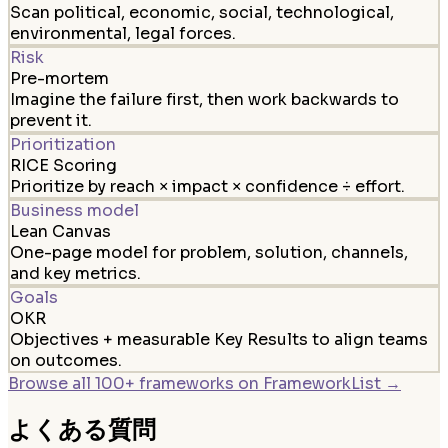
Scan political, economic, social, technological,
environmental, legal forces.
Risk
Pre-mortem
Imagine the failure first, then work backwards to
prevent it.
Prioritization
RICE Scoring
Prioritize by reach × impact × confidence ÷ effort.
Business model
Lean Canvas
One-page model for problem, solution, channels,
and key metrics.
Goals
OKR
Objectives + measurable Key Results to align teams
on outcomes.
Browse all 100+ frameworks on FrameworkList →
よくある質問