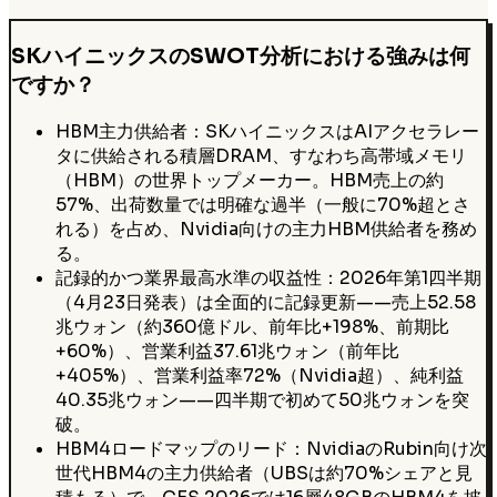
SKハイニックスのSWOT分析における強みは何
ですか？
HBM主力供給者：SKハイニックスはAIアクセラレー
タに供給される積層DRAM、すなわち高帯域メモリ
（HBM）の世界トップメーカー。HBM売上の約
57%、出荷数量では明確な過半（一般に70%超とさ
れる）を占め、Nvidia向けの主力HBM供給者を務め
る。
記録的かつ業界最高水準の収益性：2026年第1四半期
（4月23日発表）は全面的に記録更新——売上52.58
兆ウォン（約360億ドル、前年比+198%、前期比
+60%）、営業利益37.61兆ウォン（前年比
+405%）、営業利益率72%（Nvidia超）、純利益
40.35兆ウォン——四半期で初めて50兆ウォンを突
破。
HBM4ロードマップのリード：NvidiaのRubin向け次
世代HBM4の主力供給者（UBSは約70%シェアと見