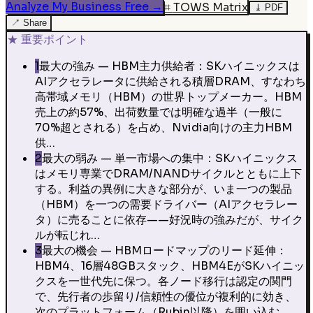
Analyze My Business Free
→
⌗
TOWS Matrix
⤓
PDF
↗
Share
★
重要ポイント
1
最大の強み — HBM主力供給者：SKハイニックスは
AIアクセラレータに供給される積層DRAM、すなわち
高帯域メモリ（HBM）の世界トップメーカー。HBM
売上の約57%、出荷数量では明確な過半（一般に
70%超とされる）を占め、Nvidia向けの主力HBM
供…
2
最大の弱み — 単一市場への集中：SKハイニックス
はメモリ専業でDRAM/NANDサイクルとともに上下
する。利益の異例に大きな部分が、いま一つの製品
（HBM）を一つの需要ドライバー（AIアクセラレー
タ）に売ることに依存——好況時の強みだが、サイク
ルが転じれ…
3
最大の機会 — HBMロードマップのリード延伸：
HBM4、16層48GBスタック、HBM4EがSKハイニッ
クスを一世代先に保つ。各ノード移行は認定の関門
で、先行者の歩留り/信頼性の優位が複利的に効き、
次のプラットフォーム（Rubin以降）を囲い込む。