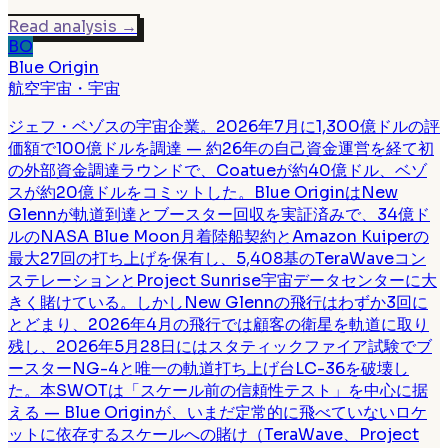
Read analysis
→
BO
Blue Origin
航空宇宙・宇宙
ジェフ・ベゾスの宇宙企業。2026年7月に1,300億ドルの評
価額で100億ドルを調達 — 約26年の自己資金運営を経て初
の外部資金調達ラウンドで、Coatueが約40億ドル、ベゾ
スが約20億ドルをコミットした。Blue OriginはNew
Glennが軌道到達とブースター回収を実証済みで、34億ド
ルのNASA Blue Moon月着陸船契約とAmazon Kuiperの
最大27回の打ち上げを保有し、5,408基のTeraWaveコン
ステレーションとProject Sunrise宇宙データセンターに大
きく賭けている。しかしNew Glennの飛行はわずか3回に
とどまり、2026年4月の飛行では顧客の衛星を軌道に取り
残し、2026年5月28日にはスタティックファイア試験でブ
ースターNG-4と唯一の軌道打ち上げ台LC-36を破壊し
た。本SWOTは「スケール前の信頼性テスト」を中心に据
える — Blue Originが、いまだ定常的に飛べていないロケ
ットに依存するスケールへの賭け（TeraWave、Project