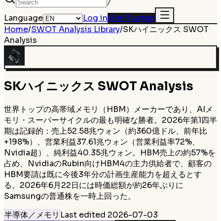
/
Language
Log in
Get Started
Home
/
SWOT Analysis Library
/
SKハイニックス
SWOT
Analysis
SKハイニックス
SWOT Analysis
世界トップの高帯域メモリ（HBM）メーカーであり、AIメ
モリ・スーパーサイクルの最も明確な勝者。2026年第1四半
期は記録的：売上52.58兆ウォン（約360億ドル、前年比
+198%）、営業利益37.61兆ウォン（営業利益率72%、
Nvidia超）、純利益40.35兆ウォン。HBM売上の約57%を
占め、NvidiaのRubin向けHBM4の主力供給者で、顧客の
HBM要請は既に今後3年分の計画生産能力を超えるとす
る。2026年6月22日には時価総額が約26年ぶりに
Samsungの普通株を一時上回った。
半導体／メモリ
Last edited
2026-07-03