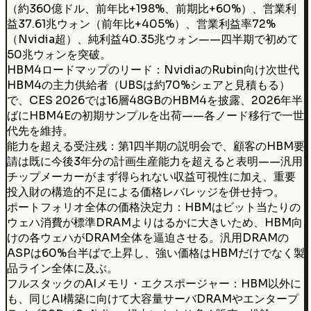
（約360億ドル、前年比+198%、前期比+60%）、営業利
益37.61兆ウォン（前年比+405%）、営業利益率72%
（Nvidia超）、純利益40.35兆ウォン——四半期で初めて
50兆ウォンを突破。
HBM4ロードマップのリード：NvidiaのRubin向け次世代
HBM4の主力供給者（UBSは約70%シェアと見積もる）
で、CES 2026では16層48GBのHBM4を披露、2026年半
ばにHBM4Eの初期サンプルを出荷——各ノード移行で一世
代先を維持。
能力を超える受注残：第1四半期の説明会で、顧客のHBM要
請は既に今後3年分の計画生産能力を超えると表明——汎用
チップメーカーがまず得られない収益可視性に加え、重要
投入財の構造的不足による価格レバレッジを併せ持つ。
ポートフォリオ全体の価格決定力：HBMはビット当たりの
ウェハ消費が標準DRAMよりはるかに大きいため、HBM向
けの各ウェハがDRAM全体を逼迫させる。汎用DRAMの
ASPは60%台半ばで上昇し、強い価格はHBMだけでなく製
品ライン全体に及ぶ。
フルスタックのAIメモリ・エクスポージャー：HBM以外に
も、同じAI構築に向けて大容量サーバDRAMやエンタープ