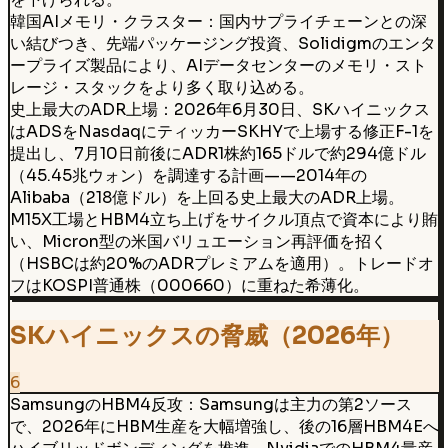
韓国AIメモリ・クラスター：国内サプライチェーンとの深
い結びつき、先端パッケージング投資、Solidigmのエンタ
ープライズ製品により、AIデータセンターのメモリ・スト
レージ・スタックをより多く取り込める。
史上最大のADR上場：2026年6月30日、SKハイニックス
はADSをNasdaqにティッカーSKHYで上場する修正F-1を
提出し、7月10日前後にADR1株約165ドルで約294億ドル
（45.45兆ウォン）を調達する計画——2014年の
Alibaba（218億ドル）を上回る史上最大のADR上場。
M15X工場とHBM4立ち上げをサイクル頂点で資本により賄
い、Micron型の米国バリュエーション再評価を招く
（HSBCは約20%のADRプレミアムを適用）。トレードオ
フはKOSPI普通株（000660）に重ねた希薄化。
SKハイニックスの脅威（2026年）
6
SamsungのHBM4反攻：Samsungは主力の第2ソース
で、2026年にHBM生産を大幅増強し、後の16層HBM4Eへ