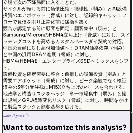
立場で次の下降局面に入ることだ。
サイクルが転じる前に負債圧縮：循環性（弱み）とAI設備
投資のエアポケット（脅威）に対し、記録的キャッシュフ
ローで負債を削り正常化前に緩衝を築く。
競合が認定する前に顧客を固定：顧客集中（弱み）と
Samsung/MicronのHBM4立ち上げ（脅威）に対し、スイ
ッチングコストを高めるカスタムベースダイ契約で対応。
中国の台頭に対し高付加価値へ：DRAM価格依存（弱み）
と中国の汎用DRAM進展（脅威）に対し、
HBM4/HBM4E・エンタープライズSSDへミックスをシフ
ト。
設備投資を確定需要に整合：前倒しの設備投資（弱み）と
需要エアポケット（脅威）に対し、ピーク楽観でなく検証
済みの3年分受注残にM15X立ち上げのペースを合わせる。
地政学と構造リスクをヘッジ：単一市場集中（弱み）と輸
出規制／GPU構造変化リスク（脅威）に対し、時間をかけ
て製品スタックと顧客基盤を広げる。
make it yours ↘
Want to customize this analysis?