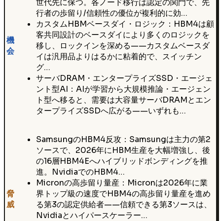
世代先に保つ。各ノード移行は認定の関門で、先
行者の歩留り/信頼性の優位が複利的に効…
カスタムHBMベースダイ・ロジック：HBM4は顧
客共同設計のベースダイにより多くのロジックを
機
移し、ロックインを深める——カスタムベースダ
会
イは汎用品よりはるかに粘着的で、スイッチン
グ…
サーバDRAM・エンタープライズSSD・エージェ
ント型AI：AIが学習から大規模推論・エージェン
ト型へ移ると、需要は大容量サーバDRAMとエン
タープライズSSDへ広がる——いずれも…
SamsungのHBM4反攻：Samsungは主力の第2
ソースで、2026年にHBM生産を大幅増強し、後
の16層HBM4Eへハイブリッドボンディングを推
進。NvidiaでのHBM4…
Micronの高歩留り量産：Micronは2026年に業
脅
界トップ級の速度でHBM4の高歩留り量産を進め
威
る第3の認定供給者——信頼できる第3ソースは、
Nvidiaとハイパースケーラー…