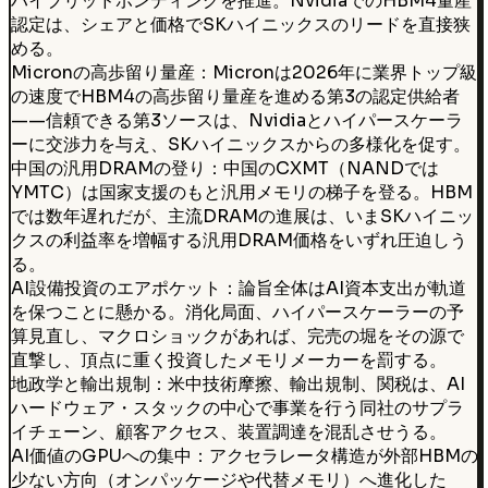
ハイブリッドボンディングを推進。NvidiaでのHBM4量産
認定は、シェアと価格でSKハイニックスのリードを直接狭
める。
Micronの高歩留り量産：Micronは2026年に業界トップ級
の速度でHBM4の高歩留り量産を進める第3の認定供給者
——信頼できる第3ソースは、Nvidiaとハイパースケーラ
ーに交渉力を与え、SKハイニックスからの多様化を促す。
中国の汎用DRAMの登り：中国のCXMT（NANDでは
YMTC）は国家支援のもと汎用メモリの梯子を登る。HBM
では数年遅れだが、主流DRAMの進展は、いまSKハイニッ
クスの利益率を増幅する汎用DRAM価格をいずれ圧迫しう
る。
AI設備投資のエアポケット：論旨全体はAI資本支出が軌道
を保つことに懸かる。消化局面、ハイパースケーラーの予
算見直し、マクロショックがあれば、完売の堀をその源で
直撃し、頂点に重く投資したメモリメーカーを罰する。
地政学と輸出規制：米中技術摩擦、輸出規制、関税は、AI
ハードウェア・スタックの中心で事業を行う同社のサプラ
イチェーン、顧客アクセス、装置調達を混乱させうる。
AI価値のGPUへの集中：アクセラレータ構造が外部HBMの
少ない方向（オンパッケージや代替メモリ）へ進化した