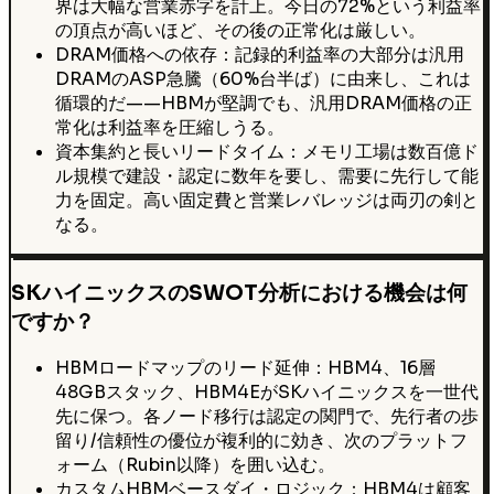
界は大幅な営業赤字を計上。今日の72%という利益率
の頂点が高いほど、その後の正常化は厳しい。
DRAM価格への依存：記録的利益率の大部分は汎用
DRAMのASP急騰（60%台半ば）に由来し、これは
循環的だ——HBMが堅調でも、汎用DRAM価格の正
常化は利益率を圧縮しうる。
資本集約と長いリードタイム：メモリ工場は数百億ド
ル規模で建設・認定に数年を要し、需要に先行して能
力を固定。高い固定費と営業レバレッジは両刃の剣と
なる。
SKハイニックスのSWOT分析における機会は何
ですか？
HBMロードマップのリード延伸：HBM4、16層
48GBスタック、HBM4EがSKハイニックスを一世代
先に保つ。各ノード移行は認定の関門で、先行者の歩
留り/信頼性の優位が複利的に効き、次のプラットフ
ォーム（Rubin以降）を囲い込む。
カスタムHBMベースダイ・ロジック：HBM4は顧客