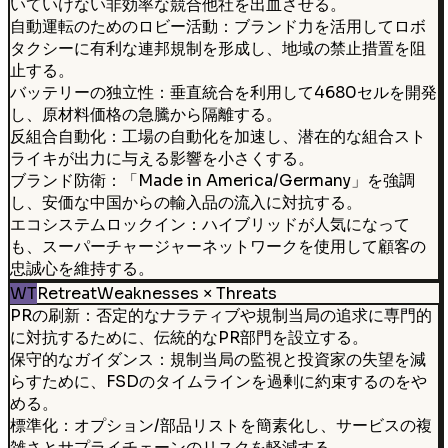
いていけない非効率な競合他社を出血させる。
自動運転のためのロビー活動：ブランド力を活用してロボ
タクシーに有利な連邦規制を形成し、地域の禁止措置を阻
止する。
バッテリーの独立性：垂直統合を利用して4680セルを開発
し、原材料価格の急騰から隔離する。
反組合自動化：工場の自動化を加速し、潜在的な組合スト
ライキが出力に与える影響を小さくする。
ブランド防衛：「Made in America/Germany」を強調
し、安価な中国からの輸入品の流入に対抗する。
エコシステムロックイン：ハイブリッドが人気になって
も、スーパーチャージャーネットワークを使用して顧客の
忠誠心を維持する。
WT
Retreat
Weaknesses × Threats
PRの刷新：否定的なナラティブや規制当局の追求に専門的
に対抗するために、伝統的なPR部門を設立する。
保守的なガイダンス：規制当局の監視と投資家の失望を減
らすために、FSDのタイムラインを過剰に約束するのをや
める。
標準化：オプション/部品リストを簡素化し、サービスの複
雑さとサプライチェーンのリスクを軽減する。