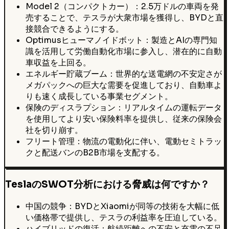
Model 2（コンパクトカー）：2.5万ドルの車両を発
売することで、テスラが大衆市場を獲得し、BYDと直
接競合できるようにする。
Optimusヒューマノイドボット：製造とAIの専門知
識を活用して労働自動化市場に参入し、潜在的に自動
車収益を上回る。
エネルギー貯蔵ブーム：世界的な送電網の不安定さが
メガパックへの巨大な需要を促進しており、自動車よ
りも速く成長している事業セグメント。
保険のディスラプション：リアルタイムの運転データ
を使用してより安い保険料率を提供し、従来の保険会
社を切り崩す。
フリート管理：物流の電動化に伴い、電動セミトラッ
クと配送バンのB2B市場を支配する。
TeslaのSWOT分析における脅威は何ですか？
中国の競争：BYDとXiaomiが同等の技術を大幅に低
い価格帯で提供し、テスラの利益率を圧迫している。
ハイブリッドの復活：航続距離への不安と充電の不足