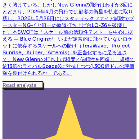
きく賭けている。しかしNew Glennの飛行はわずか3回に
とどまり、2026年4月の飛行では顧客の衛星を軌道に取り
残し、2026年5月28日にはスタティックファイア試験でブ
ースターNG-4と唯一の軌道打ち上げ台LC-36を破壊し
た。本SWOTは「スケール前の信頼性テスト」を中心に据
える — Blue Originが、いまだ定常的に飛べていないロケ
ットに依存するスケールへの賭け（TeraWave、Project
Sunrise、Kuiper、Artemis）を正当化するに足る速さ
で、New Glennの打ち上げ頻度と信頼性を回復し、規模で
約13倍のライバルSpaceXに対抗しつつ1,300億ドルの評価
額を裏付けられるか、である。
Read analysis
→