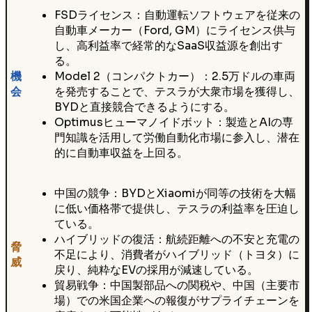
FSDライセンス：自動運転ソフトウェアを従来の
自動車メーカー（Ford, GM）にライセンス供与
し、高利益率で経常的なSaaS収益源を創出す
る。
機
Model 2（コンパクトカー）：2.5万ドルの車両
会
を発売することで、テスラが大衆市場を獲得し、
BYDと直接競合できるようにする。
Optimusヒューマノイドボット：製造とAIの専
門知識を活用して労働自動化市場に参入し、潜在
的に自動車収益を上回る。
中国の競争：BYDとXiaomiが同等の技術を大幅
に低い価格帯で提供し、テスラの利益率を圧迫し
ている。
ハイブリッドの復活：航続距離への不安と充電の
脅
不足により、消費者がハイブリッド（トヨタ）に
威
戻り、純粋なEVの採用が減速している。
貿易戦争：中国製部品への関税や、中国（主要市
場）での米国企業への報復がサプライチェーンを