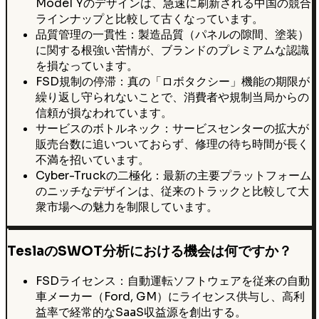
Model Yのデザインは、急速に刷新される中国の競合
ラインナップと比較して古くなっています。
品質管理の一貫性：製造品質（パネルの隙間、塗装）
に関する根強い苦情が、ブランドのプレミアムな認識
を損なっています。
FSD規制の停滞：真の「ロボタクシー」機能の期限が
繰り返し守られないことで、消費者や規制当局からの
信頼が損なわれています。
サービスのボトルネック：サービスセンターの拡大が
販売台数に追いついておらず、修理の待ち時間が長く
不満を招いています。
Cyber-Truckの二極化：最新の主要プラットフォーム
のニッチなデザインは、従来のトラックと比較して大
衆市場への魅力を制限しています。
TeslaのSWOT分析における機会は何ですか？
FSDライセンス：自動運転ソフトウェアを従来の自動
車メーカー（Ford, GM）にライセンス供与し、高利
益率で経常的なSaaS収益源を創出する。