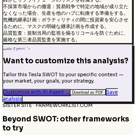
不採算市場からの撤退：貿易戦争で特定の地域が成り立た
なくなった場合、生産を他のハブに転換する準備をする。
危機的継承計画：ボラティリティの間に投資家を安心させ
るために、マスクの明確な継承計画を作成する。
品質監査：規制当局の監視を煽るリコールを防ぐために、
厳格な第三者品質監査を実施する。
make it yours ↘
Want to customize this analysis?
Tailor this Tesla SWOT to your specific context —
your market, your goals, your strategy.
Customize with AI Agent
→
Save
Download as PDF
analysis
SISTER SITE · FRAMEWORKLIST.COM
Beyond SWOT: other frameworks
to try