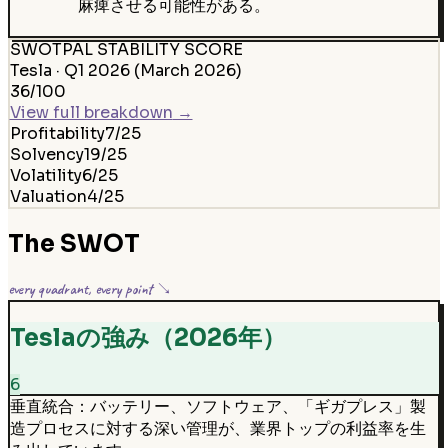
麻痺させる可能性がある。
SWOTPAL STABILITY SCORE
Tesla
·
Q1 2026 (March 2026)
36
/100
View full breakdown
→
Profitability
7
/25
Solvency
19
/25
Volatility
6
/25
Valuation
4
/25
The SWOT
every quadrant, every point ↘
Teslaの強み（2026年）
6
垂直統合：バッテリー、ソフトウェア、「ギガプレス」製
造プロセスに対する深い管理が、業界トップの利益率を生