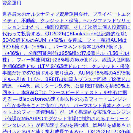
資産運用
世界最大のオルタナティブ資産運用会社。プライベートエク
イティ、不動産、クレジット・保険、ヘッジファンドソリュ
ーションにわたり、機関投資家、そして次第に個人投資家に
代わって投資する。Q1 2026にBlackstoneは記録的な1兆
3040億ドルのAUM（+12%）を達成、フィー稼得AUMは
9376億ドル（+9%）、パーマネント資本は5397億ドル
（+16%）。分配可能利益は25%増の17.6億ドル（1.36ドル/
株）、フィー関連利益は23%増の15.5億ドル。総流入は同四
半期685億ドル（LTM 2463億ドル）で、クレジット・保険
事業だけで370億ドルを取り込み、AUMを18%増の4575億
ドルへ引き上げた。BREITは純流入プラスに回帰（12億ドル
調達、+44%、純リターン9.3%、公開REIT指数を約60%上
回る）。本SWOTは「ツースピード・テスト」を中心に据
える — Blackstoneの速く耐久性のあるフィー・エンジン
（何かを売ることに依存しない、パーマネント資本とクレジ
ット上のフィー関連利益）が、遅く循環的な実現化エンジン
（低調なM&A/IPOエグジット市場に制約されるキャリード
インタレスト）が再加速するのを待つ間、総利益を成長させ
続けられるほど速く複利成長できるか。Q2 2026は2026年