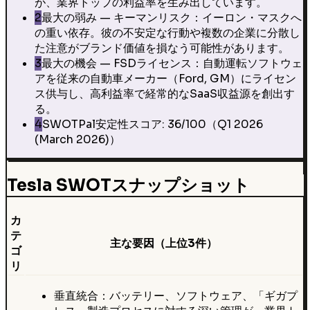
が、業界トップの利益率を生み出しています。
2
最大の弱み — キーマンリスク：イーロン・マスクへ
の重い依存。彼の不安定な行動や複数の企業に分散し
た注意がブランド価値を損なう可能性があります。
3
最大の機会 — FSDライセンス：自動運転ソフトウェ
アを従来の自動車メーカー（Ford, GM）にライセン
ス供与し、高利益率で経常的なSaaS収益源を創出す
る。
4
SWOTPal安定性スコア: 36/100（Q1 2026
(March 2026)）
Tesla SWOTスナップショット
カ
テ
主な要因（上位3件）
ゴ
リ
垂直統合：バッテリー、ソフトウェア、「ギガプ