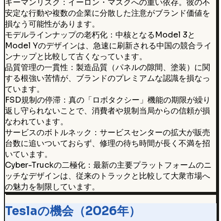
キーマンリスク：イーロン・マスクへの重い依存。彼の不
安定な行動や複数の企業に分散した注意がブランド価値を
損なう可能性があります。
モデルラインナップの老朽化：中核となるModel 3と
Model Yのデザインは、急速に刷新される中国の競合ライ
ンナップと比較して古くなっています。
品質管理の一貫性：製造品質（パネルの隙間、塗装）に関
する根強い苦情が、ブランドのプレミアムな認識を損なっ
ています。
FSD規制の停滞：真の「ロボタクシー」機能の期限が繰り
返し守られないことで、消費者や規制当局からの信頼が損
なわれています。
サービスのボトルネック：サービスセンターの拡大が販売
台数に追いついておらず、修理の待ち時間が長く不満を招
いています。
Cyber-Truckの二極化：最新の主要プラットフォームのニ
ッチなデザインは、従来のトラックと比較して大衆市場へ
の魅力を制限しています。
Teslaの機会（2026年）