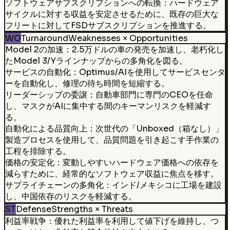
ソフトウェアサブスクリプションへの転換：ハードウェア
サイクルに対する収益を安定させるために、既存の巨大な
フリートに対してFSDサブスクリプションを推進する。
WO
Turnaround
Weaknesses × Opportunities
Model 2の加速：2.5万ドルの車の発売を加速し、老朽化し
たModel 3/Yラインナップからの多角化を図る。
サービスの自動化：Optimus/AIを使用してサービスセンタ
ーを自動化し、修理の待ち時間を短縮する。
リーダーシップの委譲：自動車部門に専門のCEOを任命
し、マスクがAIに集中する間のキーマンリスクを軽減す
る。
自動化による品質向上：次世代の「Unboxed（箱なし）」
製造プロセスを使用して、品質問題を引き起こす手作業の
工程を排除する。
価格の安定化：変動しやすいハードウェア価格への依存を
減らすために、経常的なソフトウェア収益に焦点を移す。
サプライチェーンの多角化：インド/メキシコに工場を建設
し、中国依存のリスクを軽減する。
ST
Defense
Strengths × Threats
利益率戦争：優れた利益率を利用して値下げを維持し、つ