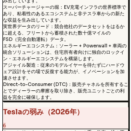
み出しています。
スーパーチャージャーの堀：EV充電インフラの世界標準で
あり、粘着性のあるエコシステムと非テスラ車からの新た
な収益を生み出しています。
実世界データのリード：競合他社のデータセットをはるか
に超える、フリートから蓄積された数十億マイルの
FSD（完全自動運転）データ。
エネルギーエコシステム：ソーラー + Powerwall + 車両の
統合ソリューションは、住宅所有者向けに独自のロックイ
ン・エネルギーエコシステムを構築します。
アジャイル製造：従来のモデルイヤーを待たずにハードウ
ェア設計をその場で反復する能力が、イノベーションを加
速させます。
Direct-to-Consumer (DTC)：販売チャネルを所有するこ
とでディーラーの摩擦を取り除き、販売ユニットごとの利
益を完全に確保します。
Teslaの弱み（2026年）
6