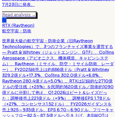
7月23日に発表。
Read analysis
→
R(
RTX (Raytheon)
航空宇宙・防衛
世界最大級の航空宇宙・防衛企業（旧Raytheon
Technologies）で、3つのフランチャイズ事業を運営する
— Pratt & Whitney（ジェットエンジン、GTF）、Collins
Aerospace（アビオニクス、機体構造、キャビンシステ
ム）、Raytheon（ミサイル、防空・ミサイル防衛、レーダ
ー）。FY2025純売上は約886億ドル（Pratt & Whitney
329.2億ドル+17.3%、Collins 302.0億ドル+6.8%、
Raytheon 280.4億ドル+5.0%）。RTXは記録的な2710億
ドルの受注残（+25%）を民間約1620億ドル／防衛約1090
億ドルに分割して抱え、Q1 2026はビート＆レイズだっ
た：調整後売上221億ドル（+9%）、調整後EPS 1.78ドル
（+21%、コンセンサス1.52ドル）、FY2026ガイダンスを
売上925～935億ドル、EPS 6.70～6.90ドル、フリーキャ
ッシュフロー82.5～87.5億ドルへ引き上げ。本SWOTは