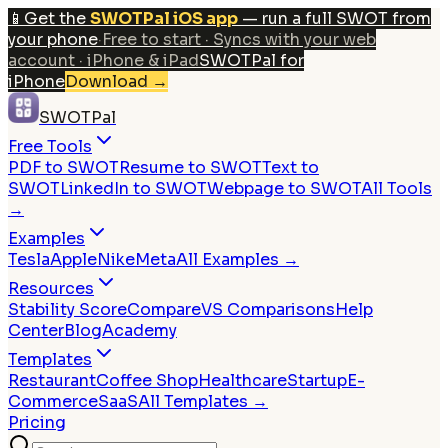
📱
Get the
SWOTPal iOS app
— run a full SWOT from
your phone
·
Free to start · Syncs with your web
account · iPhone & iPad
SWOTPal for
iPhone
Download
→
SWOTPal
Free Tools
PDF to SWOT
Resume to SWOT
Text to
SWOT
LinkedIn to SWOT
Webpage to SWOT
All Tools
→
Examples
Tesla
Apple
Nike
Meta
All Examples →
Resources
Stability Score
Compare
VS Comparisons
Help
Center
Blog
Academy
Templates
Restaurant
Coffee Shop
Healthcare
Startup
E-
Commerce
SaaS
All Templates →
Pricing