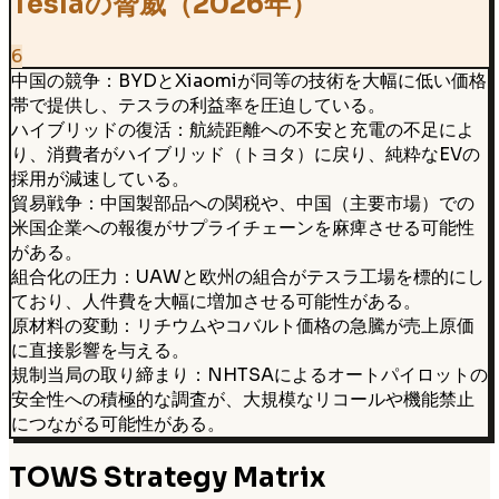
Teslaの脅威（2026年）
6
中国の競争：BYDとXiaomiが同等の技術を大幅に低い価格
帯で提供し、テスラの利益率を圧迫している。
ハイブリッドの復活：航続距離への不安と充電の不足によ
り、消費者がハイブリッド（トヨタ）に戻り、純粋なEVの
採用が減速している。
貿易戦争：中国製部品への関税や、中国（主要市場）での
米国企業への報復がサプライチェーンを麻痺させる可能性
がある。
組合化の圧力：UAWと欧州の組合がテスラ工場を標的にし
ており、人件費を大幅に増加させる可能性がある。
原材料の変動：リチウムやコバルト価格の急騰が売上原価
に直接影響を与える。
規制当局の取り締まり：NHTSAによるオートパイロットの
安全性への積極的な調査が、大規模なリコールや機能禁止
につながる可能性がある。
TOWS Strategy Matrix