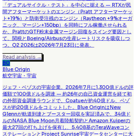
「デュアルサイクル・テスト」を中心に据える — RTXが民
間アフターマーケットのエンジン（Pratt アフターマーケッ
ト+19%）と防衛受注残のエンジン（Raytheon +9%オーガ
ニック、マージン+150bp）を同時にフル稼働させられる
か、PrattのGTF粉末金属マージン回復をスイング要因とし
て、関税とBoeing/Airbusの生産レートリスクを吸収しつ
つ。Q2 2026は2026年7月23日に発表。
Read analysis
→
BO
Blue Origin
航空宇宙・宇宙
ジェフ・ベゾスの宇宙企業。2026年7月に1,300億ドルの評
価額で100億ドルを調達 — 約26年の自己資金運営を経て初
の外部資金調達ラウンドで、Coatueが約40億ドル、ベゾ
スが約20億ドルをコミットした。Blue OriginはNew
Glennが軌道到達とブースター回収を実証済みで、34億ド
ルのNASA Blue Moon月着陸船契約とAmazon Kuiperの
最大27回の打ち上げを保有し、5,408基のTeraWaveコン
ステレーションとProject Sunrise宇宙データセンターに大