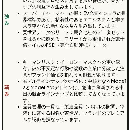
レス」製造プロセスに対する深い管理が、業界ト
ップの利益率を生み出しています。
スーパーチャージャーの堀：EV充電インフラの世
強
界標準であり、粘着性のあるエコシステムと非テ
み
スラ車からの新たな収益を生み出しています。
実世界データのリード：競合他社のデータセット
をはるかに超える、フリートから蓄積された数十
億マイルのFSD（完全自動運転）データ。
キーマンリスク：イーロン・マスクへの重い依
存。彼の不安定な行動や複数の企業に分散した注
意がブランド価値を損なう可能性があります。
モデルラインナップの老朽化：中核となるModel
弱
3とModel Yのデザインは、急速に刷新される中
み
国の競合ラインナップと比較して古くなっていま
す。
品質管理の一貫性：製造品質（パネルの隙間、塗
装）に関する根強い苦情が、ブランドのプレミア
ムな認識を損なっています。