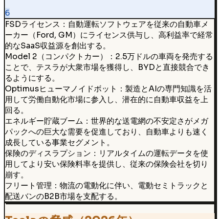
6
FSDライセンス：自動運転ソフトウェアを従来の自動車メ
ーカー（Ford, GM）にライセンス供与し、高利益率で経常
的なSaaS収益源を創出する。
Model 2（コンパクトカー）：2.5万ドルの車両を発売する
ことで、テスラが大衆市場を獲得し、BYDと直接競合でき
るようにする。
Optimusヒューマノイドボット：製造とAIの専門知識を活
用して労働自動化市場に参入し、潜在的に自動車収益を上
回る。
エネルギー貯蔵ブーム：世界的な送電網の不安定さがメガ
パックへの巨大な需要を促進しており、自動車よりも速く
成長している事業セグメント。
保険のディスラプション：リアルタイムの運転データを使
用してより安い保険料率を提供し、従来の保険会社を切り
崩す。
フリート管理：物流の電動化に伴い、電動セミトラックと
配送バンのB2B市場を支配する。