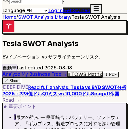
/
Language
Log in
Get Started
Home
/
SWOT Analysis Library
/
Tesla
SWOT Analysis
Tesla
SWOT Analysis
EVイノベーション vs サプライチェーンリスク。
自動車
Last edited
2026-03-18
Analyze My Business Free
→
⌗
TOWS Matrix
⤓
PDF
↗
Share
DEEP DIVE
Read full analysis
:
Tesla vs BYD SWOT分析
2026：223億ドルQ1ミス vs 10,000ドルSeagull帝国
Read
→
★
重要ポイント
1
最大の強み — 垂直統合：バッテリー、ソフトウェ
ア、「ギガプレス」製造プロセスに対する深い管理